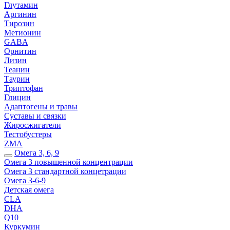
Глутамин
Аргинин
Тирозин
Метионин
GABA
Орнитин
Лизин
Теанин
Таурин
Триптофан
Глицин
Адаптогены и травы
Суставы и связки
Жиросжигатели
Тестобустеры
ZMA
Омега 3, 6, 9
Омега 3 повышенной концентрации
Омега 3 стандартной концетрации
Омега 3-6-9
Детская омега
CLA
DHA
Q10
Куркумин