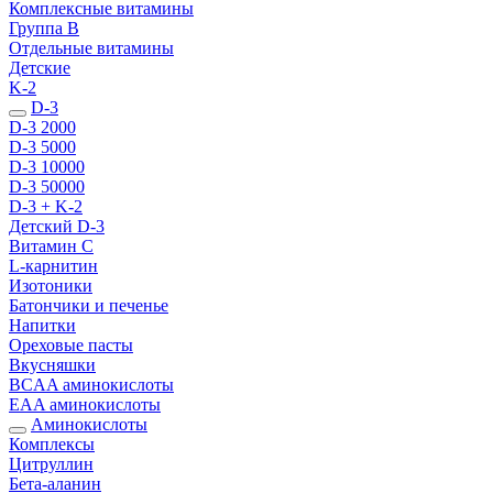
Комплексные витамины
Группа B
Отдельные витамины
Детские
K-2
D-3
D-3 2000
D-3 5000
D-3 10000
D-3 50000
D-3 + K-2
Детский D-3
Витамин С
L-карнитин
Изотоники
Батончики и печенье
Напитки
Ореховые пасты
Вкусняшки
BCAA аминокислоты
EAA аминокислоты
Аминокислоты
Комплексы
Цитруллин
Бета-аланин