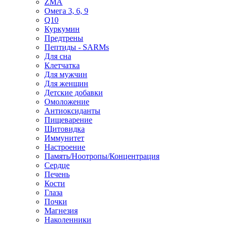
ZMA
Омега 3, 6, 9
Q10
Куркумин
Предтрены
Пептиды - SARMs
Для сна
Клетчатка
Для мужчин
Для женщин
Детские добавки
Омоложение
Антиоксиданты
Пищеварение
Щитовидка
Иммунитет
Настроение
Память/Ноотропы/Концентрация
Сердце
Печень
Кости
Глаза
Почки
Магнезия
Наколенники