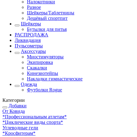
Налокотники
Разное
Шейкеры/Таблетницы
Дешёвый спортпит
Шейкеры
Бутылки для питья
РАСПРОДАЖА
Ликвидация
Пульсометры
Аксессуары
Миостимуляторы
Экипировка
Скакалки
Кинезиотейпы
Накладки гимнастические
Одежда
Футболки Rogue
Категории
Добавки
От Ковида
*Профессиональным атлетам*
*Циклические виды спорта*
Углеводные гели
*Кросфитерам*