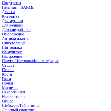
Предтрены
Пептиды - SARMs
Для сна
Клетчатка
Для мужчин
Для женщин
Детские добавки
Омоложение
Антиоксиданты
Пищеварение
Щитовидка
Иммунитет
Настроение
Память/Ноотропы/Концентрация
Сердце
Печень
Кости
Глаза
Почки
Магнезия
Наколенники
Налокотники
Разное
Шейкеры/Таблетницы
Дешёвый спортпит