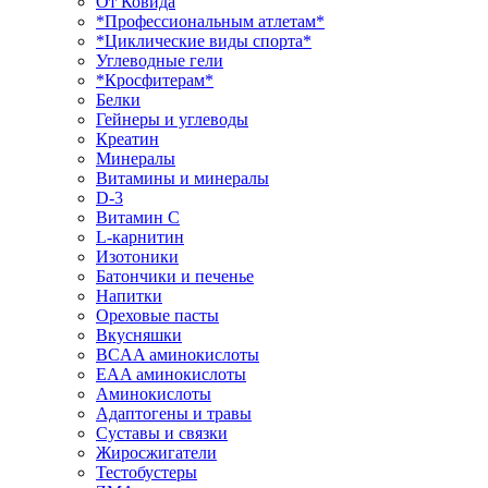
От Ковида
*Профессиональным атлетам*
*Циклические виды спорта*
Углеводные гели
*Кросфитерам*
Белки
Гейнеры и углеводы
Креатин
Минералы
Витамины и минералы
D-3
Витамин С
L-карнитин
Изотоники
Батончики и печенье
Напитки
Ореховые пасты
Вкусняшки
BCAA аминокислоты
EAA аминокислоты
Аминокислоты
Адаптогены и травы
Суставы и связки
Жиросжигатели
Тестобустеры