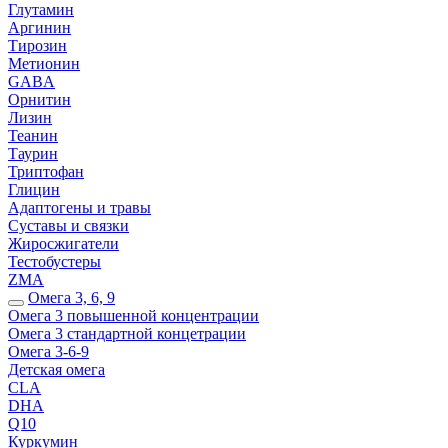
Глутамин
Аргинин
Тирозин
Метионин
GABA
Орнитин
Лизин
Теанин
Таурин
Триптофан
Глицин
Адаптогены и травы
Суставы и связки
Жиросжигатели
Тестобустеры
ZMA
Омега 3, 6, 9
Омега 3 повышенной концентрации
Омега 3 стандартной концетрации
Омега 3-6-9
Детская омега
CLA
DHA
Q10
Куркумин