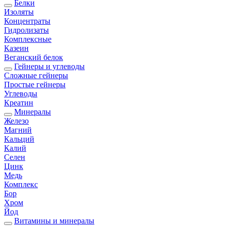
Белки
Изоляты
Концентраты
Гидролизаты
Комплексные
Казеин
Веганский белок
Гейнеры и углеводы
Сложные гейнеры
Простые гейнеры
Углеводы
Креатин
Минералы
Железо
Магний
Кальций
Калий
Селен
Цинк
Медь
Комплекс
Бор
Хром
Йод
Витамины и минералы