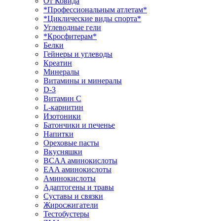
От Ковида
*Профессиональным атлетам*
*Циклические виды спорта*
Углеводные гели
*Кросфитерам*
Белки
Гейнеры и углеводы
Креатин
Минералы
Витамины и минералы
D-3
Витамин С
L-карнитин
Изотоники
Батончики и печенье
Напитки
Ореховые пасты
Вкусняшки
BCAA аминокислоты
EAA аминокислоты
Аминокислоты
Адаптогены и травы
Суставы и связки
Жиросжигатели
Тестобустеры