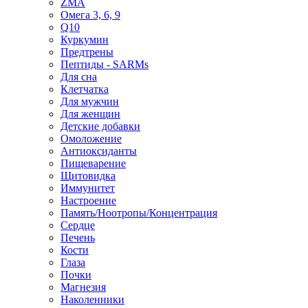
ZMA
Омега 3, 6, 9
Q10
Куркумин
Предтрены
Пептиды - SARMs
Для сна
Клетчатка
Для мужчин
Для женщин
Детские добавки
Омоложение
Антиоксиданты
Пищеварение
Щитовидка
Иммунитет
Настроение
Память/Ноотропы/Концентрация
Сердце
Печень
Кости
Глаза
Почки
Магнезия
Наколенники