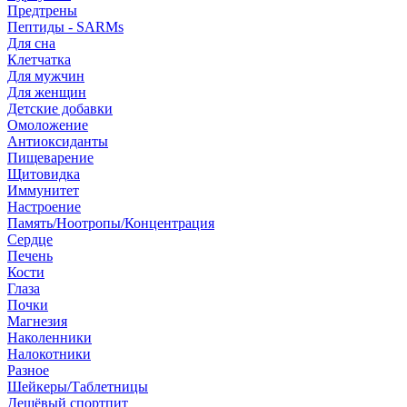
Предтрены
Пептиды - SARMs
Для сна
Клетчатка
Для мужчин
Для женщин
Детские добавки
Омоложение
Антиоксиданты
Пищеварение
Щитовидка
Иммунитет
Настроение
Память/Ноотропы/Концентрация
Сердце
Печень
Кости
Глаза
Почки
Магнезия
Наколенники
Налокотники
Разное
Шейкеры/Таблетницы
Дешёвый спортпит