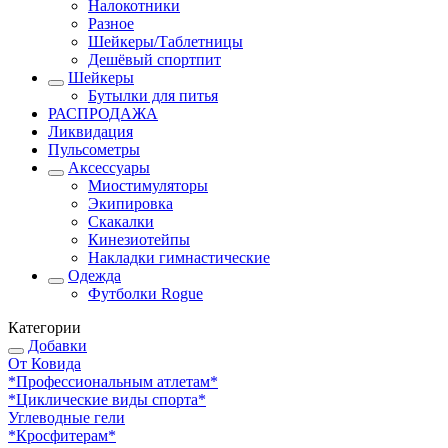
Налокотники
Разное
Шейкеры/Таблетницы
Дешёвый спортпит
Шейкеры
Бутылки для питья
РАСПРОДАЖА
Ликвидация
Пульсометры
Аксессуары
Миостимуляторы
Экипировка
Скакалки
Кинезиотейпы
Накладки гимнастические
Одежда
Футболки Rogue
Категории
Добавки
От Ковида
*Профессиональным атлетам*
*Циклические виды спорта*
Углеводные гели
*Кросфитерам*