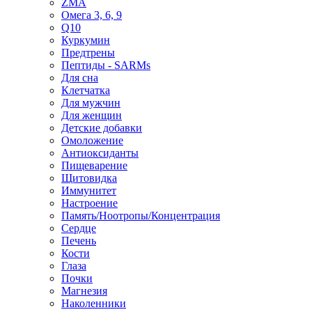
ZMA
Омега 3, 6, 9
Q10
Куркумин
Предтрены
Пептиды - SARMs
Для сна
Клетчатка
Для мужчин
Для женщин
Детские добавки
Омоложение
Антиоксиданты
Пищеварение
Щитовидка
Иммунитет
Настроение
Память/Ноотропы/Концентрация
Сердце
Печень
Кости
Глаза
Почки
Магнезия
Наколенники