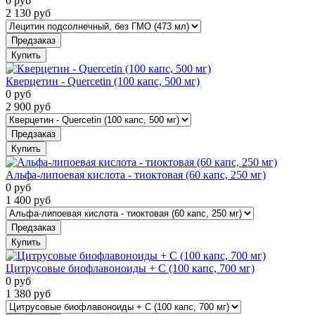
0
руб
2 130
руб
Предзаказ
Купить
Кверцетин - Quercetin (100 капс, 500 мг)
0
руб
2 900
руб
Предзаказ
Купить
Альфа-липоевая кислота - тиоктовая (60 капс, 250 мг)
0
руб
1 400
руб
Предзаказ
Купить
Цитрусовые биофлавоноиды + C (100 капс, 700 мг)
0
руб
1 380
руб