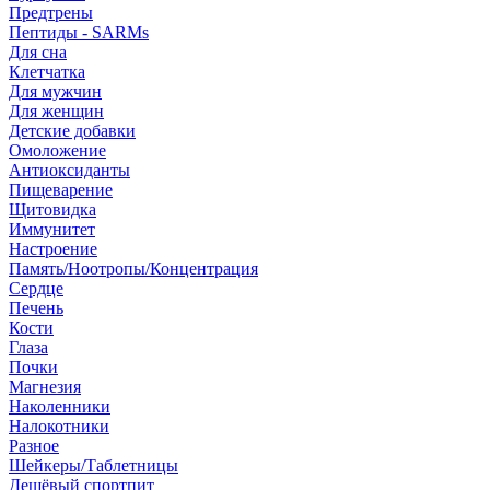
Предтрены
Пептиды - SARMs
Для сна
Клетчатка
Для мужчин
Для женщин
Детские добавки
Омоложение
Антиоксиданты
Пищеварение
Щитовидка
Иммунитет
Настроение
Память/Ноотропы/Концентрация
Сердце
Печень
Кости
Глаза
Почки
Магнезия
Наколенники
Налокотники
Разное
Шейкеры/Таблетницы
Дешёвый спортпит