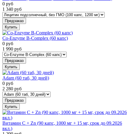
0
руб
1 340
руб
Предзаказ
Купить
Co-Enzyme B-Complex (60 капс)
0
руб
1 990
руб
Предзаказ
Купить
Adam (60 таб, 30 дней)
0
руб
2 280
руб
Предзаказ
Купить
Витамин C + Zn (90 капс, 1000 мг + 15 мг, срок до 09.2026
вкл.)
1 290
руб