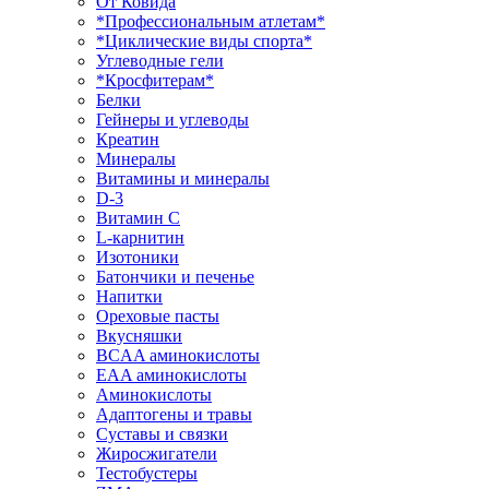
От Ковида
*Профессиональным атлетам*
*Циклические виды спорта*
Углеводные гели
*Кросфитерам*
Белки
Гейнеры и углеводы
Креатин
Минералы
Витамины и минералы
D-3
Витамин С
L-карнитин
Изотоники
Батончики и печенье
Напитки
Ореховые пасты
Вкусняшки
BCAA аминокислоты
EAA аминокислоты
Аминокислоты
Адаптогены и травы
Суставы и связки
Жиросжигатели
Тестобустеры