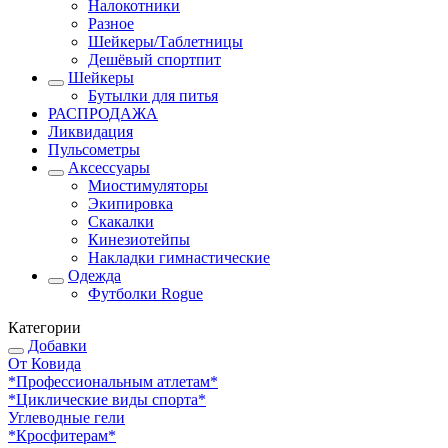
Налокотники
Разное
Шейкеры/Таблетницы
Дешёвый спортпит
Шейкеры
Бутылки для питья
РАСПРОДАЖА
Ликвидация
Пульсометры
Аксессуары
Миостимуляторы
Экипировка
Скакалки
Кинезиотейпы
Накладки гимнастические
Одежда
Футболки Rogue
Категории
Добавки
От Ковида
*Профессиональным атлетам*
*Циклические виды спорта*
Углеводные гели
*Кросфитерам*