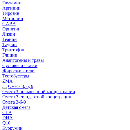
Глутамин
Аргинин
Тирозин
Метионин
GABA
Орнитин
Лизин
Теанин
Таурин
Триптофан
Глицин
Адаптогены и травы
Суставы и связки
Жиросжигатели
Тестобустеры
ZMA
Омега 3, 6, 9
Омега 3 повышенной концентрации
Омега 3 стандартной концетрации
Омега 3-6-9
Детская омега
CLA
DHA
Q10
Куркумин