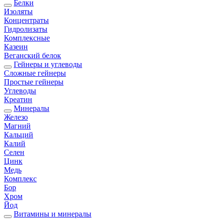
Белки
Изоляты
Концентраты
Гидролизаты
Комплексные
Казеин
Веганский белок
Гейнеры и углеводы
Сложные гейнеры
Простые гейнеры
Углеводы
Креатин
Минералы
Железо
Магний
Кальций
Калий
Селен
Цинк
Медь
Комплекс
Бор
Хром
Йод
Витамины и минералы