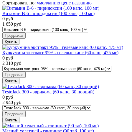
Сортировать по
:
умолчанию
цене
названию
Витамин B-6 - пиридоксин (100 капс, 100 мг)
0
руб
1 650
руб
Предзаказ
Купить
Куркумина экстракт 95% - гелевые капс (60 капс, 475 мг)
0
руб
2 310
руб
Предзаказ
Купить
TestoJack 300 - эврикома (60 капс, 30 порций)
0
руб
2 940
руб
Предзаказ
Купить
Магний хелатный - глицинат (90 таб, 100 мг)