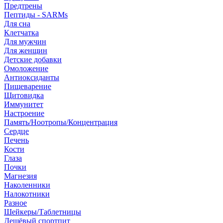
Предтрены
Пептиды - SARMs
Для сна
Клетчатка
Для мужчин
Для женщин
Детские добавки
Омоложение
Антиоксиданты
Пищеварение
Щитовидка
Иммунитет
Настроение
Память/Ноотропы/Концентрация
Сердце
Печень
Кости
Глаза
Почки
Магнезия
Наколенники
Налокотники
Разное
Шейкеры/Таблетницы
Дешёвый спортпит