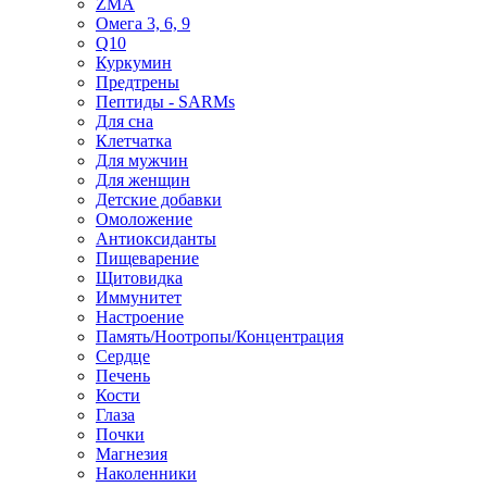
ZMA
Омега 3, 6, 9
Q10
Куркумин
Предтрены
Пептиды - SARMs
Для сна
Клетчатка
Для мужчин
Для женщин
Детские добавки
Омоложение
Антиоксиданты
Пищеварение
Щитовидка
Иммунитет
Настроение
Память/Ноотропы/Концентрация
Сердце
Печень
Кости
Глаза
Почки
Магнезия
Наколенники