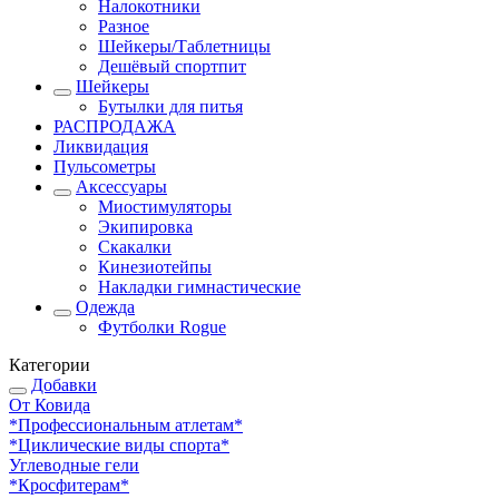
Налокотники
Разное
Шейкеры/Таблетницы
Дешёвый спортпит
Шейкеры
Бутылки для питья
РАСПРОДАЖА
Ликвидация
Пульсометры
Аксессуары
Миостимуляторы
Экипировка
Скакалки
Кинезиотейпы
Накладки гимнастические
Одежда
Футболки Rogue
Категории
Добавки
От Ковида
*Профессиональным атлетам*
*Циклические виды спорта*
Углеводные гели
*Кросфитерам*