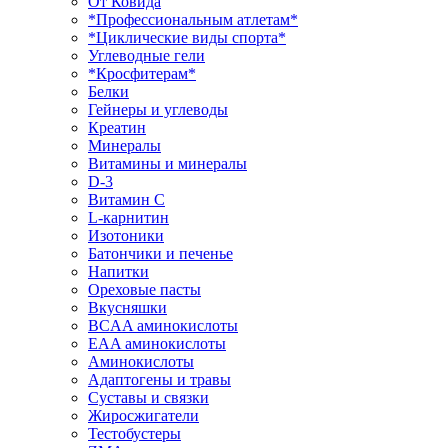
От Ковида
*Профессиональным атлетам*
*Циклические виды спорта*
Углеводные гели
*Кросфитерам*
Белки
Гейнеры и углеводы
Креатин
Минералы
Витамины и минералы
D-3
Витамин С
L-карнитин
Изотоники
Батончики и печенье
Напитки
Ореховые пасты
Вкусняшки
BCAA аминокислоты
EAA аминокислоты
Аминокислоты
Адаптогены и травы
Суставы и связки
Жиросжигатели
Тестобустеры