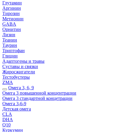
Глутамин
Аргинин
Тирозин
Метионин
GABA
Орнитин
Лизин
Теанин
Таурин
Триптофан
Глицин
Адаптогены и травы
Суставы и связки
Жиросжигатели
Тестобустеры
ZMA
Омега 3, 6, 9
Омега 3 повышенной концентрации
Омега 3 стандартной концетрации
Омега 3-6-9
Детская омега
CLA
DHA
Q10
Куркумин