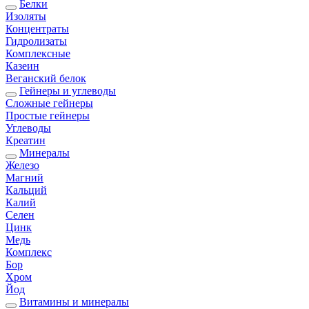
Белки
Изоляты
Концентраты
Гидролизаты
Комплексные
Казеин
Веганский белок
Гейнеры и углеводы
Сложные гейнеры
Простые гейнеры
Углеводы
Креатин
Минералы
Железо
Магний
Кальций
Калий
Селен
Цинк
Медь
Комплекс
Бор
Хром
Йод
Витамины и минералы