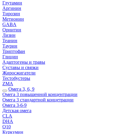
Глутамин
Аргинин
Тирозин
Метионин
GABA
Орнитин
Лизин
Теанин
Таурин
Триптофан
Глицин
Адаптогены и травы
Суставы и связки
Жиросжигатели
Тестобустеры
ZMA
Омега 3, 6, 9
Омега 3 повышенной концентрации
Омега 3 стандартной концетрации
Омега 3-6-9
Детская омега
CLA
DHA
Q10
Куркумин