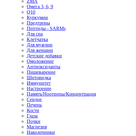
ZMA
Омега 3, 6, 9
Q10
Куркумин
Предтрены
Пептиды - SARMs
Для сна
Клетчатка
Для мужчин
Для женщин
Детские добавки
Омоложение
Антиоксиданты
Пищеварение
Щитовидка
Иммунитет
Настроение
Память/Ноотропы/Концентрация
Сердце
Печень
Кости
Глаза
Почки
Магнезия
Наколенники