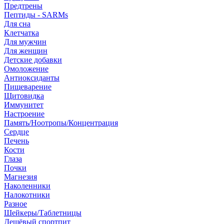
Предтрены
Пептиды - SARMs
Для сна
Клетчатка
Для мужчин
Для женщин
Детские добавки
Омоложение
Антиоксиданты
Пищеварение
Щитовидка
Иммунитет
Настроение
Память/Ноотропы/Концентрация
Сердце
Печень
Кости
Глаза
Почки
Магнезия
Наколенники
Налокотники
Разное
Шейкеры/Таблетницы
Дешёвый спортпит