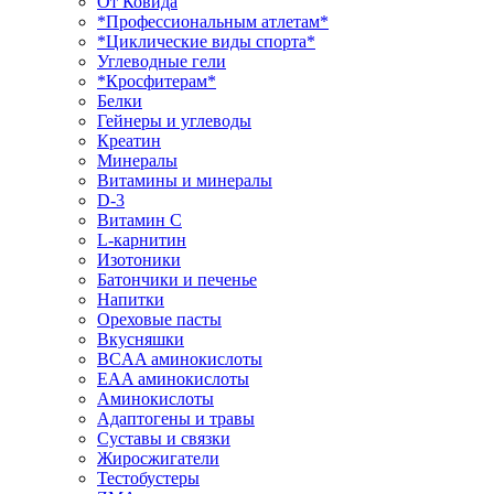
От Ковида
*Профессиональным атлетам*
*Циклические виды спорта*
Углеводные гели
*Кросфитерам*
Белки
Гейнеры и углеводы
Креатин
Минералы
Витамины и минералы
D-3
Витамин С
L-карнитин
Изотоники
Батончики и печенье
Напитки
Ореховые пасты
Вкусняшки
BCAA аминокислоты
EAA аминокислоты
Аминокислоты
Адаптогены и травы
Суставы и связки
Жиросжигатели
Тестобустеры