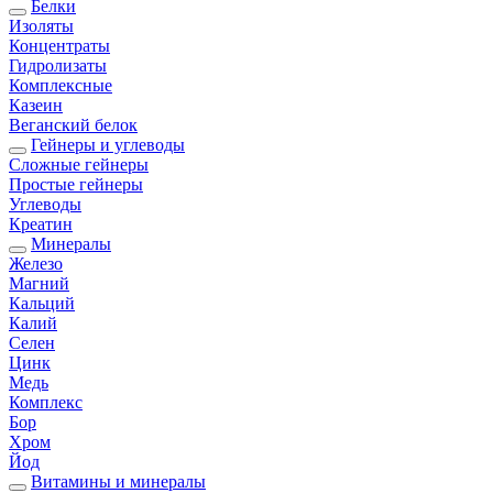
Белки
Изоляты
Концентраты
Гидролизаты
Комплексные
Казеин
Веганский белок
Гейнеры и углеводы
Сложные гейнеры
Простые гейнеры
Углеводы
Креатин
Минералы
Железо
Магний
Кальций
Калий
Селен
Цинк
Медь
Комплекс
Бор
Хром
Йод
Витамины и минералы