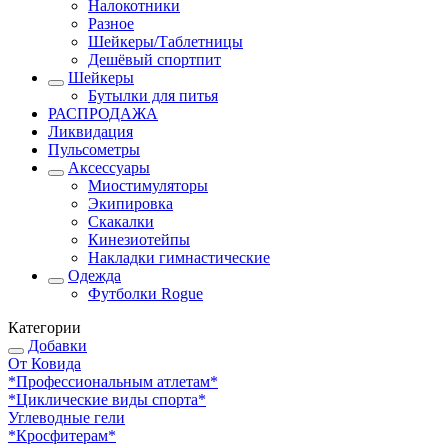
Налокотники
Разное
Шейкеры/Таблетницы
Дешёвый спортпит
Шейкеры
Бутылки для питья
РАСПРОДАЖА
Ликвидация
Пульсометры
Аксессуары
Миостимуляторы
Экипировка
Скакалки
Кинезиотейпы
Накладки гимнастические
Одежда
Футболки Rogue
Категории
Добавки
От Ковида
*Профессиональным атлетам*
*Циклические виды спорта*
Углеводные гели
*Кросфитерам*