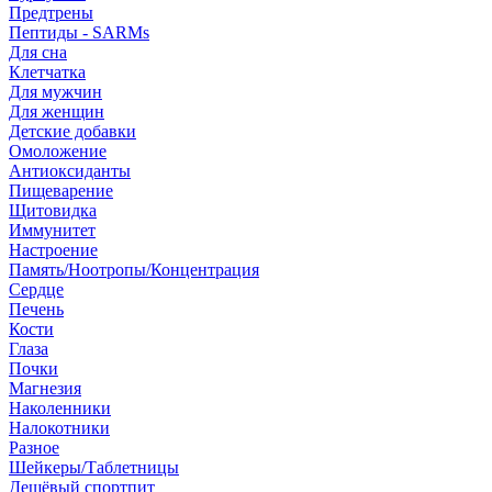
Предтрены
Пептиды - SARMs
Для сна
Клетчатка
Для мужчин
Для женщин
Детские добавки
Омоложение
Антиоксиданты
Пищеварение
Щитовидка
Иммунитет
Настроение
Память/Ноотропы/Концентрация
Сердце
Печень
Кости
Глаза
Почки
Магнезия
Наколенники
Налокотники
Разное
Шейкеры/Таблетницы
Дешёвый спортпит