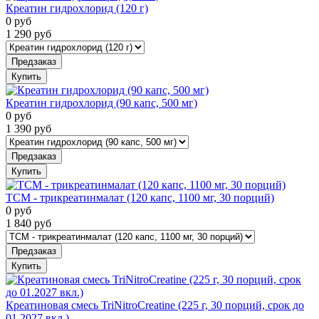
Креатин гидрохлорид (120 г)
0
руб
1 290
руб
Предзаказ
Купить
Креатин гидрохлорид (90 капс, 500 мг)
0
руб
1 390
руб
Предзаказ
Купить
TCM - трикреатинмалат (120 капс, 1100 мг, 30 порций)
0
руб
1 840
руб
Предзаказ
Купить
Креатиновая смесь TriNitroCreatine (225 г, 30 порций, срок до
01.2027 вкл.)