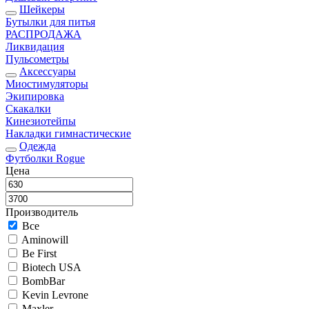
Шейкеры
Бутылки для питья
РАСПРОДАЖА
Ликвидация
Пульсометры
Аксессуары
Миостимуляторы
Экипировка
Скакалки
Кинезиотейпы
Накладки гимнастические
Одежда
Футболки Rogue
Цена
Производитель
Все
Aminowill
Be First
Biotech USA
BombBar
Kevin Levrone
Maxler