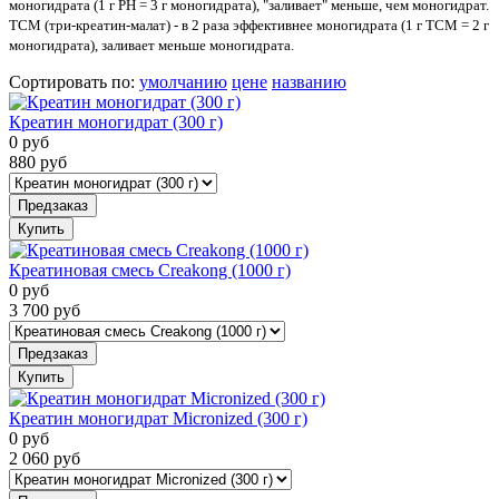
моногидрата (1 г PH = 3 г моногидрата), "заливает" меньше, чем моногидрат.
TCM (три-креатин-малат) - в 2 раза эффективнее моногидрата (1 г TCM = 2 г
моногидрата), заливает меньше моногидрата.
Сортировать по
:
умолчанию
цене
названию
Креатин моногидрат (300 г)
0
руб
880
руб
Предзаказ
Купить
Креатиновая смесь Creakong (1000 г)
0
руб
3 700
руб
Предзаказ
Купить
Креатин моногидрат Micronized (300 г)
0
руб
2 060
руб