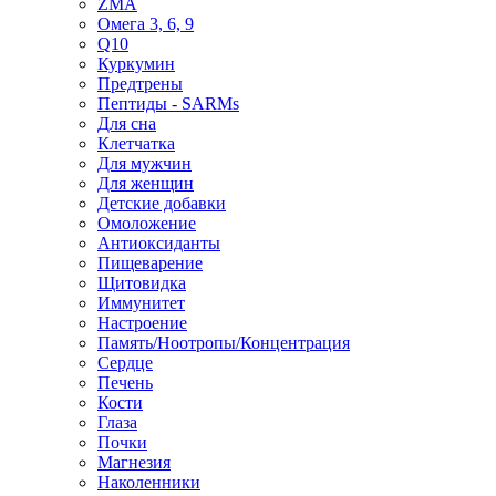
ZMA
Омега 3, 6, 9
Q10
Куркумин
Предтрены
Пептиды - SARMs
Для сна
Клетчатка
Для мужчин
Для женщин
Детские добавки
Омоложение
Антиоксиданты
Пищеварение
Щитовидка
Иммунитет
Настроение
Память/Ноотропы/Концентрация
Сердце
Печень
Кости
Глаза
Почки
Магнезия
Наколенники