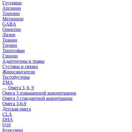
Глутамин
Аргинин
Тирозин
Метионин
GABA
Орнитин
Лизин
Теанин
Таурин
Триптофан
Глицин
Адаптогены и травы
Суставы и связки
Жиросжигатели
Тестобустеры
ZMA
Омега 3, 6, 9
Омега 3 повышенной концентрации
Омега 3 стандартной концетрации
Омега 3-6-9
Детская омега
CLA
DHA
Q10
Куркумин