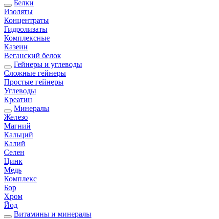
Белки
Изоляты
Концентраты
Гидролизаты
Комплексные
Казеин
Веганский белок
Гейнеры и углеводы
Сложные гейнеры
Простые гейнеры
Углеводы
Креатин
Минералы
Железо
Магний
Кальций
Калий
Селен
Цинк
Медь
Комплекс
Бор
Хром
Йод
Витамины и минералы