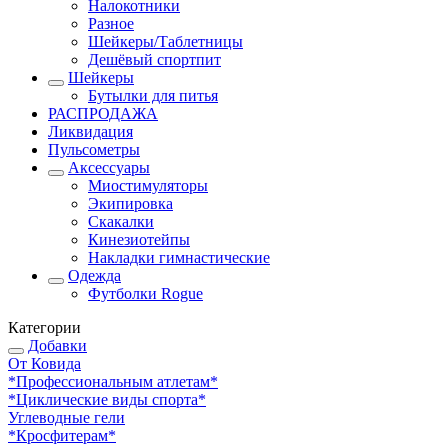
Налокотники
Разное
Шейкеры/Таблетницы
Дешёвый спортпит
Шейкеры
Бутылки для питья
РАСПРОДАЖА
Ликвидация
Пульсометры
Аксессуары
Миостимуляторы
Экипировка
Скакалки
Кинезиотейпы
Накладки гимнастические
Одежда
Футболки Rogue
Категории
Добавки
От Ковида
*Профессиональным атлетам*
*Циклические виды спорта*
Углеводные гели
*Кросфитерам*