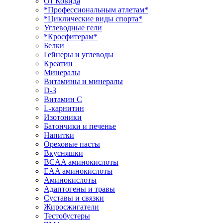
От Ковида
*Профессиональным атлетам*
*Циклические виды спорта*
Углеводные гели
*Кросфитерам*
Белки
Гейнеры и углеводы
Креатин
Минералы
Витамины и минералы
D-3
Витамин С
L-карнитин
Изотоники
Батончики и печенье
Напитки
Ореховые пасты
Вкусняшки
BCAA аминокислоты
EAA аминокислоты
Аминокислоты
Адаптогены и травы
Суставы и связки
Жиросжигатели
Тестобустеры