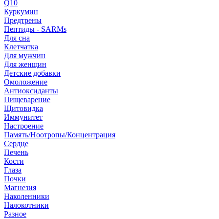
Q10
Куркумин
Предтрены
Пептиды - SARMs
Для сна
Клетчатка
Для мужчин
Для женщин
Детские добавки
Омоложение
Антиоксиданты
Пищеварение
Щитовидка
Иммунитет
Настроение
Память/Ноотропы/Концентрация
Сердце
Печень
Кости
Глаза
Почки
Магнезия
Наколенники
Налокотники
Разное