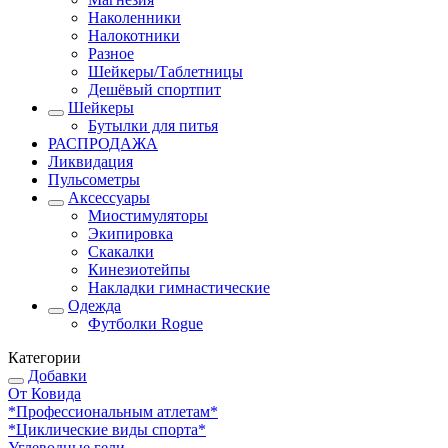
Наколенники
Налокотники
Разное
Шейкеры/Таблетницы
Дешёвый спортпит
Шейкеры
Бутылки для питья
РАСПРОДАЖА
Ликвидация
Пульсометры
Аксессуары
Миостимуляторы
Экипировка
Скакалки
Кинезиотейпы
Накладки гимнастические
Одежда
Футболки Rogue
Категории
Добавки
От Ковида
*Профессиональным атлетам*
*Циклические виды спорта*
Углеводные гели