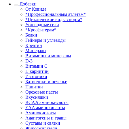
Добавки
От Ковида
*Профессиональным атлетам*
*Циклические виды спорта*
Углеводные гели
*Кросфитерам*
Белки
Гейнеры и углеводы
Креатин
Минералы
Витамины и минералы
D-3
Витамин С
L-карнитин
Изотоники
Батончики и печенье
Напитки
Ореховые пасты
Вкусняшки
BCAA аминокислоты
EAA аминокислоты
Аминокислоты
Адаптогены и травы
Суставы и связки
Жиросжигатели