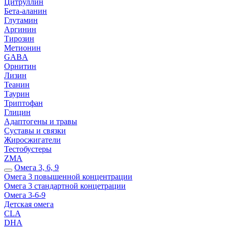
Цитруллин
Бета-аланин
Глутамин
Аргинин
Тирозин
Метионин
GABA
Орнитин
Лизин
Теанин
Таурин
Триптофан
Глицин
Адаптогены и травы
Суставы и связки
Жиросжигатели
Тестобустеры
ZMA
Омега 3, 6, 9
Омега 3 повышенной концентрации
Омега 3 стандартной концетрации
Омега 3-6-9
Детская омега
CLA
DHA