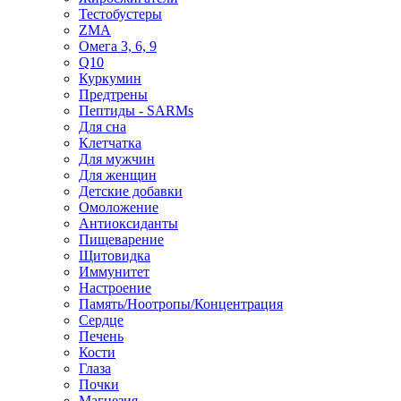
Тестобустеры
ZMA
Омега 3, 6, 9
Q10
Куркумин
Предтрены
Пептиды - SARMs
Для сна
Клетчатка
Для мужчин
Для женщин
Детские добавки
Омоложение
Антиоксиданты
Пищеварение
Щитовидка
Иммунитет
Настроение
Память/Ноотропы/Концентрация
Сердце
Печень
Кости
Глаза
Почки
Магнезия