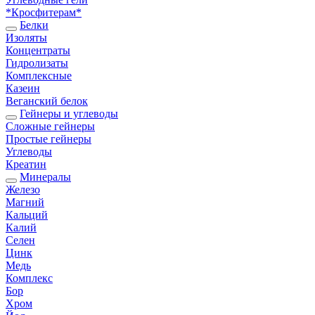
*Кросфитерам*
Белки
Изоляты
Концентраты
Гидролизаты
Комплексные
Казеин
Веганский белок
Гейнеры и углеводы
Сложные гейнеры
Простые гейнеры
Углеводы
Креатин
Минералы
Железо
Магний
Кальций
Калий
Селен
Цинк
Медь
Комплекс
Бор
Хром