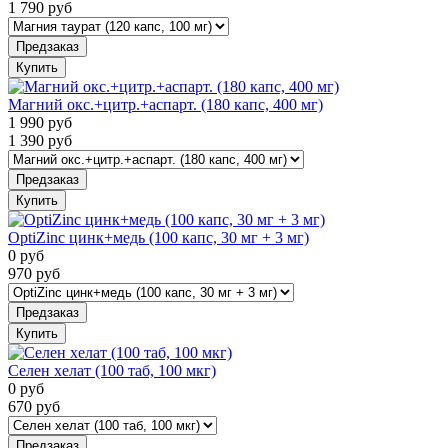
1 790
руб
Предзаказ
Купить
Магний окс.+цитр.+аспарт. (180 капс, 400 мг)
1 990
руб
1 390
руб
Предзаказ
Купить
OptiZinc цинк+медь (100 капс, 30 мг + 3 мг)
0
руб
970
руб
Предзаказ
Купить
Селен хелат (100 таб, 100 мкг)
0
руб
670
руб
Предзаказ