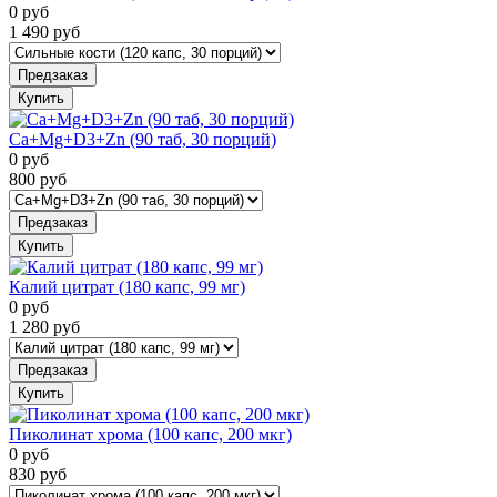
0
руб
1 490
руб
Предзаказ
Купить
Ca+Mg+D3+Zn (90 таб, 30 порций)
0
руб
800
руб
Предзаказ
Купить
Калий цитрат (180 капс, 99 мг)
0
руб
1 280
руб
Предзаказ
Купить
Пиколинат хрома (100 капс, 200 мкг)
0
руб
830
руб