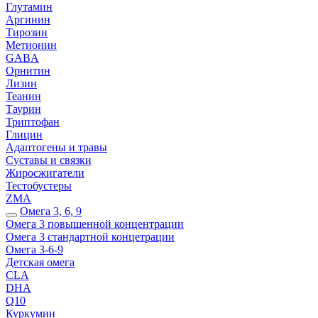
Глутамин
Аргинин
Тирозин
Метионин
GABA
Орнитин
Лизин
Теанин
Таурин
Триптофан
Глицин
Адаптогены и травы
Суставы и связки
Жиросжигатели
Тестобустеры
ZMA
Омега 3, 6, 9
Омега 3 повышенной концентрации
Омега 3 стандартной концетрации
Омега 3-6-9
Детская омега
CLA
DHA
Q10
Куркумин