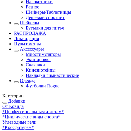
Налокотники
Разное
Шейкеры/Таблетницы
Дешёвый спортпит
Шейкеры
Бутылки для питья
РАСПРОДАЖА
Ликвидация
Пульсометры
Аксессуары
Миостимуляторы
Экипировка
Скакалки
Кинезиотейпы
Накладки гимнастические
Одежда
Футболки Rogue
Категории
Добавки
От Ковида
*Профессиональным атлетам*
*Циклические виды спорта*
Углеводные гели
*Кросфитерам*