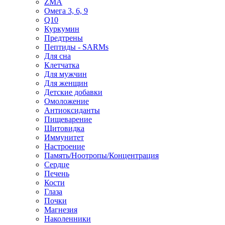
ZMA
Омега 3, 6, 9
Q10
Куркумин
Предтрены
Пептиды - SARMs
Для сна
Клетчатка
Для мужчин
Для женщин
Детские добавки
Омоложение
Антиоксиданты
Пищеварение
Щитовидка
Иммунитет
Настроение
Память/Ноотропы/Концентрация
Сердце
Печень
Кости
Глаза
Почки
Магнезия
Наколенники