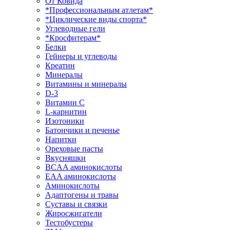
От Ковида
*Профессиональным атлетам*
*Циклические виды спорта*
Углеводные гели
*Кросфитерам*
Белки
Гейнеры и углеводы
Креатин
Минералы
Витамины и минералы
D-3
Витамин С
L-карнитин
Изотоники
Батончики и печенье
Напитки
Ореховые пасты
Вкусняшки
BCAA аминокислоты
EAA аминокислоты
Аминокислоты
Адаптогены и травы
Суставы и связки
Жиросжигатели
Тестобустеры