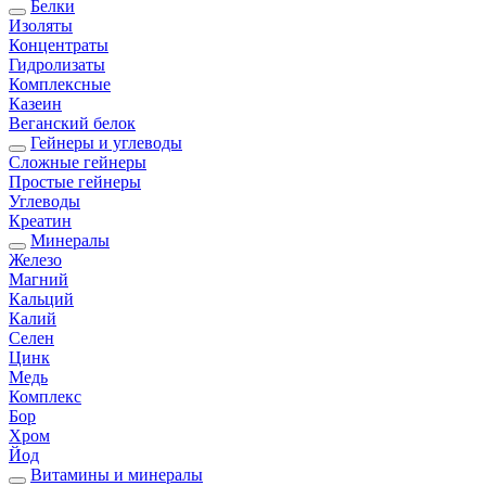
Белки
Изоляты
Концентраты
Гидролизаты
Комплексные
Казеин
Веганский белок
Гейнеры и углеводы
Сложные гейнеры
Простые гейнеры
Углеводы
Креатин
Минералы
Железо
Магний
Кальций
Калий
Селен
Цинк
Медь
Комплекс
Бор
Хром
Йод
Витамины и минералы