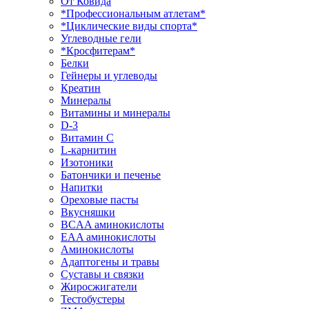
От Ковида
*Профессиональным атлетам*
*Циклические виды спорта*
Углеводные гели
*Кросфитерам*
Белки
Гейнеры и углеводы
Креатин
Минералы
Витамины и минералы
D-3
Витамин С
L-карнитин
Изотоники
Батончики и печенье
Напитки
Ореховые пасты
Вкусняшки
BCAA аминокислоты
EAA аминокислоты
Аминокислоты
Адаптогены и травы
Суставы и связки
Жиросжигатели
Тестобустеры