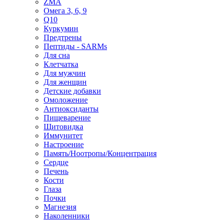
ZMA
Омега 3, 6, 9
Q10
Куркумин
Предтрены
Пептиды - SARMs
Для сна
Клетчатка
Для мужчин
Для женщин
Детские добавки
Омоложение
Антиоксиданты
Пищеварение
Щитовидка
Иммунитет
Настроение
Память/Ноотропы/Концентрация
Сердце
Печень
Кости
Глаза
Почки
Магнезия
Наколенники