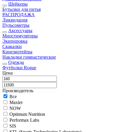
Шейкеры
Бутылки для питья
РАСПРОДАЖА
Ликвидация
Пульсометры
Аксессуары
Миостимуляторы
Экипировка
Скакалки
Кинезиотейпы
Накладки гимнастические
Одежда
Футболки Rogue
Цена
Производитель
Все
Maxler
NOW
Optimum Nutrition
Performax Labs
SIS
STL (Sports Technologies Laboratory)