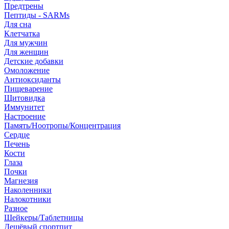
Предтрены
Пептиды - SARMs
Для сна
Клетчатка
Для мужчин
Для женщин
Детские добавки
Омоложение
Антиоксиданты
Пищеварение
Щитовидка
Иммунитет
Настроение
Память/Ноотропы/Концентрация
Сердце
Печень
Кости
Глаза
Почки
Магнезия
Наколенники
Налокотники
Разное
Шейкеры/Таблетницы
Дешёвый спортпит