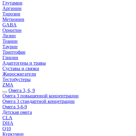
Глутамин
Аргинин
Тирозин
Метионин
GABA
Орнитин
Лизин
Теанин
Таурин
Триптофан
Глицин
Адаптогены и травы
Суставы и связки
Жиросжигатели
Тестобустеры
ZMA
Омега 3, 6, 9
Омега 3 повышенной концентрации
Омега 3 стандартной концетрации
Омега 3-6-9
Детская омега
CLA
DHA
Q10
Куркумин