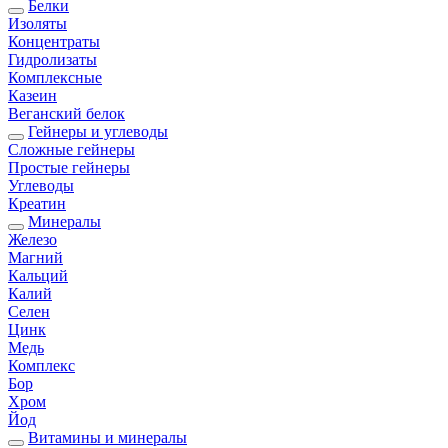
Белки
Изоляты
Концентраты
Гидролизаты
Комплексные
Казеин
Веганский белок
Гейнеры и углеводы
Сложные гейнеры
Простые гейнеры
Углеводы
Креатин
Минералы
Железо
Магний
Кальций
Калий
Селен
Цинк
Медь
Комплекс
Бор
Хром
Йод
Витамины и минералы