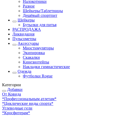
Налокотники
Разное
Шейкеры/Таблетницы
Дешёвый спортпит
Шейкеры
Бутылки для питья
РАСПРОДАЖА
Ликвидация
Пульсометры
Аксессуары
Миостимуляторы
Экипировка
Скакалки
Кинезиотейпы
Накладки гимнастические
Одежда
Футболки Rogue
Категории
Добавки
От Ковида
*Профессиональным атлетам*
*Циклические виды спорта*
Углеводные гели
*Кросфитерам*