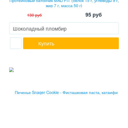
Протеиновый батончик MAD FIT (белок 15 г, углеводы 9 г,
жир 7 г, масса 50 г)
95
руб
130
руб
Купить