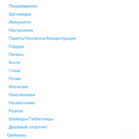
Пищеварение
Щитовидка
Иммунитет
Настроение
Память/Ноотропы/Концентрация
Сердце
Печень
Кости
Глаза
Почки
Магнезия
Наколенники
Налокотники
Разное
Шейкеры/Таблетницы
Дешёвый спортпит
Шейкеры