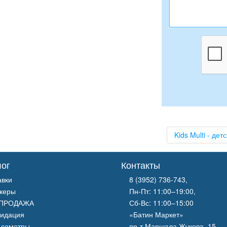
Kids Multi - де
лог
Контакты
авки
8 (3952) 736-743
,
керы
Пн-Пт: 11:00–19:00,
ПРОДАЖА
Сб-Вс: 11:00–15:00
видация
«Батин Маркет»
ьсометры
пр-т Маршала Жукова, 15