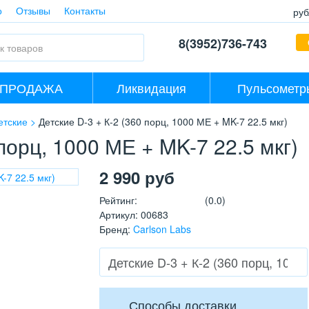
о
Отзывы
Контакты
руб
8(3952)736-743
СПРОДАЖА
Ликвидация
Пульсометр
етские
Детские D-3 + К-2 (360 порц, 1000 МЕ + MK-7 22.5 мкг)
 порц, 1000 МЕ + MK-7 22.5 мкг)
2 990
руб
Рейтинг
:
(0.0)
Артикул
:
00683
Бренд
:
Carlson Labs
Способы доставки