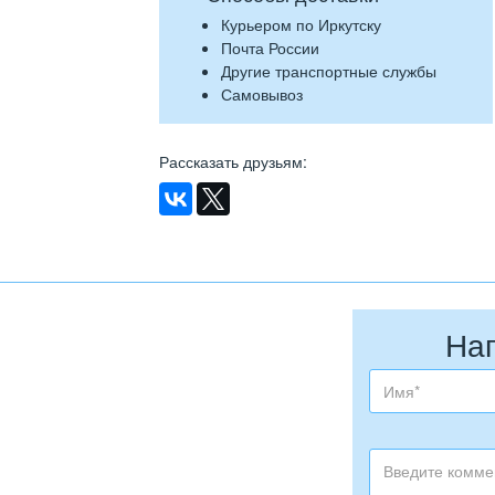
Курьером по Иркутску
Почта России
Другие транспортные службы
Самовывоз
Рассказать друзьям
:
На