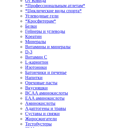
От Ковида
*Профессиональным атлетам*
*Циклические виды спорта*
Углеводные гели
*Кросфитерам*
Белки
Гейнеры и углеводы
Креатин
Минералы
Витамины и минералы
D-3
Витамин С
L-карнитин
Изотоники
Батончики и печенье
Напитки
Ореховые пасты
Вкусняшки
BCAA аминокислоты
EAA аминокислоты
Аминокислоты
Адаптогены и травы
Суставы и связки
Жиросжигатели
Тестобустеры