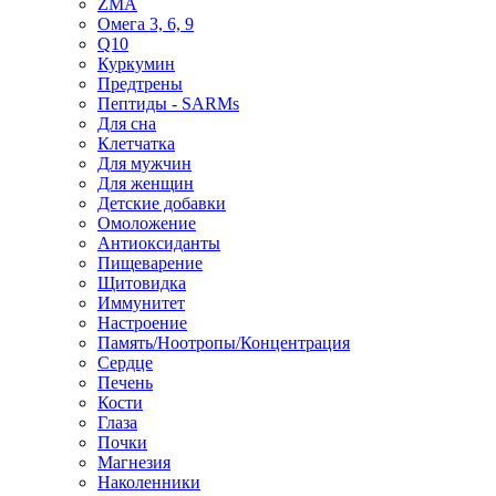
ZMA
Омега 3, 6, 9
Q10
Куркумин
Предтрены
Пептиды - SARMs
Для сна
Клетчатка
Для мужчин
Для женщин
Детские добавки
Омоложение
Антиоксиданты
Пищеварение
Щитовидка
Иммунитет
Настроение
Память/Ноотропы/Концентрация
Сердце
Печень
Кости
Глаза
Почки
Магнезия
Наколенники