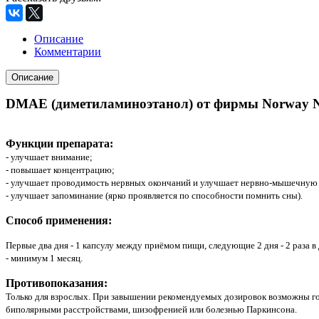
Описание
Комментарии
Описание
DMAE (диметиламиноэтанол) от фирмы Norway N
Функции препарата:
- улучшает внимание;
- повышает концентрацию;
- улучшает проводимость нервных окончаний и улучшает нервно-мышечную
- улучшает запоминание (ярко проявляется по способности помнить сны).
Способ применения:
Первые два дня - 1 капсулу между приёмом пищи, следующие 2 дня - 2 раза в
- минимум 1 месяц.
Противопоказания:
Только для взрослых. При завышении рекомендуемых дозировок возможны го
биполярными расстройствами, шизофренией или болезнью Паркинсона.