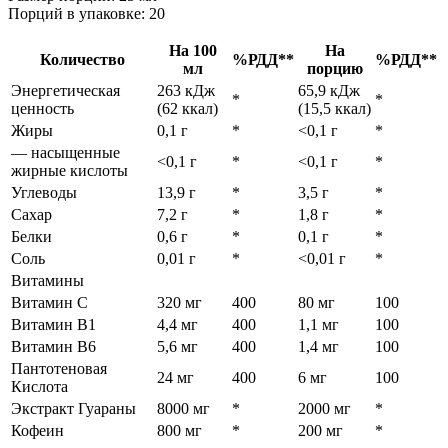
Порций в упаковке: 20
На 100
На
Количество
%РДД**
%РДД**
мл
порцию
Энергетическая
263 кДж
65,9 кДж
*
*
ценность
(62 ккал)
(15,5 ккал)
Жиры
0,1 г
*
<0,1 г
*
— насыщенные
<0,1 г
*
<0,1 г
*
жирные кислоты
Углеводы
13,9 г
*
3,5 г
*
Сахар
7,2 г
*
1,8 г
*
Белки
0,6 г
*
0,1 г
*
Соль
0,01 г
*
<0,01 г
*
Витамины
Витамин C
320 мг
400
80 мг
100
Витамин B1
4,4 мг
400
1,1 мг
100
Витамин B6
5,6 мг
400
1,4 мг
100
Пантотеновая
24 мг
400
6 мг
100
Кислота
Экстракт Гуараны
8000 мг
*
2000 мг
*
Кофеин
800 мг
*
200 мг
*