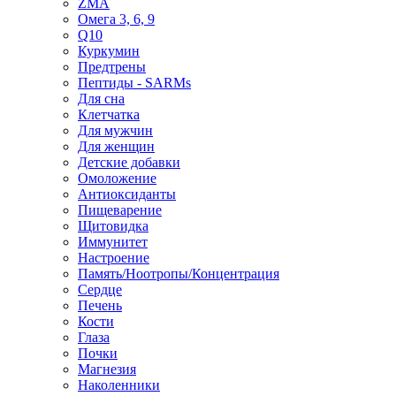
ZMA
Омега 3, 6, 9
Q10
Куркумин
Предтрены
Пептиды - SARMs
Для сна
Клетчатка
Для мужчин
Для женщин
Детские добавки
Омоложение
Антиоксиданты
Пищеварение
Щитовидка
Иммунитет
Настроение
Память/Ноотропы/Концентрация
Сердце
Печень
Кости
Глаза
Почки
Магнезия
Наколенники