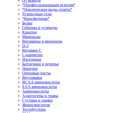
От Ковида
*Профессиональным атлетам*
*Циклические виды спорта*
Углеводные гели
*Кросфитерам*
Белки
Гейнеры и углеводы
Креатин
Минералы
Витамины и минералы
D-3
Витамин С
L-карнитин
Изотоники
Батончики и печенье
Напитки
Ореховые пасты
Вкусняшки
BCAA аминокислоты
EAA аминокислоты
Аминокислоты
Адаптогены и травы
Суставы и связки
Жиросжигатели
Тестобустеры