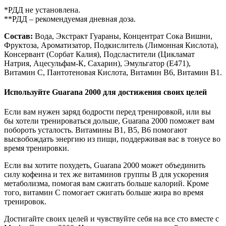
*РДД не установлена.
**РДД – рекомендуемая дневная доза.
Состав:
Вода, Экстракт Гуараны, Концентрат Сока Вишни,
Фруктоза, Ароматизатор, Подкислитель (Лимонная Кислота),
Консервант (Сорбат Калия), Подсластители (Цикламат
Натрия, Ацесульфам-К, Сахарин), Эмульгатор (E471),
Витамин С, Пантотеновая Кислота, Витамин В6, Витамин В1.
Используйте Guarana 2000 для достижения своих целей
Если вам нужен заряд бодрости перед тренировкой, или вы
бы хотели тренироваться дольше, Guarana 2000 поможет вам
побороть усталость. Витамины B1, B5, B6 помогают
высвобождать энергию из пищи, поддерживая вас в тонусе во
время тренировки.
Если вы хотите похудеть, Guarana 2000 может объединить
силу кофеина и тех же витаминов группы В для ускорения
метаболизма, помогая вам сжигать больше калорий. Кроме
того, витамин С помогает сжигать больше жира во время
тренировок.
Достигайте своих целей и чувствуйте себя на все сто вместе с