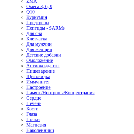
ZMA
Омега 3, 6, 9
Q10
Куркумин
Предтрены
Пептиды - SARMs
Для сна
Клетчатка
Для мужчин
Для женщин
Детские добавки
Омоложение
Антиоксиданты
Пищеварение
Щитовидка
Иммунитет
Настроение
Память/Ноотропы/Концентрация
Сердце
Печень
Кости
Глаза
Почки
Магнезия
Наколенники