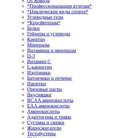
От Ковида
*Профессиональным атлетам*
*Циклические виды спорта*
Углеводные гели
*Кросфитерам*
Белки
Гейнеры и углеводы
Креатин
Минералы
Витамины и минералы
D-3
Витамин С
L-карнитин
Изотоники
Батончики и печенье
Напитки
Ореховые пасты
Вкусняшки
BCAA аминокислоты
EAA аминокислоты
Аминокислоты
Адаптогены и травы
Суставы и связки
Жиросжигатели
Тестобустеры