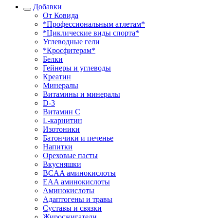
Добавки
От Ковида
*Профессиональным атлетам*
*Циклические виды спорта*
Углеводные гели
*Кросфитерам*
Белки
Гейнеры и углеводы
Креатин
Минералы
Витамины и минералы
D-3
Витамин С
L-карнитин
Изотоники
Батончики и печенье
Напитки
Ореховые пасты
Вкусняшки
BCAA аминокислоты
EAA аминокислоты
Аминокислоты
Адаптогены и травы
Суставы и связки
Жиросжигатели