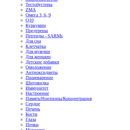
Тестобустеры
ZMA
Омега 3, 6, 9
Q10
Куркумин
Предтрены
Пептиды - SARMs
Для сна
Клетчатка
Для мужчин
Для женщин
Детские добавки
Омоложение
Антиоксиданты
Пищеварение
Щитовидка
Иммунитет
Настроение
Память/Ноотропы/Концентрация
Сердце
Печень
Кости
Глаза
Почки
Магнезия