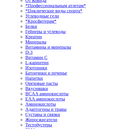
От Ковида
*Профессиональным атлетам*
*Циклические виды спорта*
Углеводные гели
*Кросфитерам*
Белки
Гейнеры и углеводы
Креатин
Минералы
Витамины и минералы
D-3
Витамин С
L-карнитин
Изотоники
Батончики и печенье
Напитки
Ореховые пасты
Вкусняшки
BCAA аминокислоты
EAA аминокислоты
Аминокислоты
Адаптогены и травы
Суставы и связки
Жиросжигатели
Тестобустеры