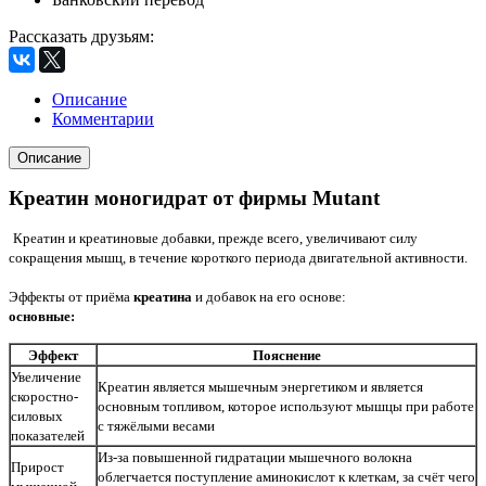
Рассказать друзьям
:
Описание
Комментарии
Описание
Креатин моногидрат от фирмы Mutant
Креатин и креатиновые добавки, прежде всего, увеличивают силу
сокращения мышц, в течение короткого периода двигательной активности.
Эффекты от приёма
креатина
и добавок на его основе:
основные:
Эффект
Пояснение
Увеличение
Креатин является мышечным энергетиком и является
скоростно-
основным топливом, которое используют мышцы при работе
силовых
с тяжёлыми весами
показателей
Из-за повышенной гидратации мышечного волокна
Прирост
облегчается поступление аминокислот к клеткам, за счёт чего