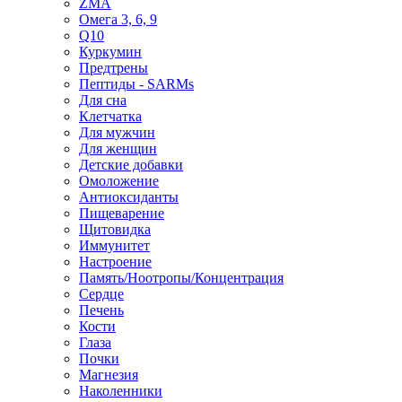
ZMA
Омега 3, 6, 9
Q10
Куркумин
Предтрены
Пептиды - SARMs
Для сна
Клетчатка
Для мужчин
Для женщин
Детские добавки
Омоложение
Антиоксиданты
Пищеварение
Щитовидка
Иммунитет
Настроение
Память/Ноотропы/Концентрация
Сердце
Печень
Кости
Глаза
Почки
Магнезия
Наколенники