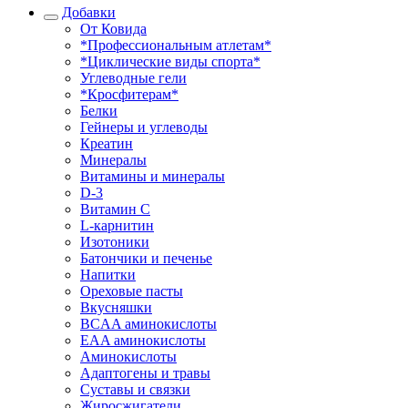
Добавки
От Ковида
*Профессиональным атлетам*
*Циклические виды спорта*
Углеводные гели
*Кросфитерам*
Белки
Гейнеры и углеводы
Креатин
Минералы
Витамины и минералы
D-3
Витамин С
L-карнитин
Изотоники
Батончики и печенье
Напитки
Ореховые пасты
Вкусняшки
BCAA аминокислоты
EAA аминокислоты
Аминокислоты
Адаптогены и травы
Суставы и связки
Жиросжигатели