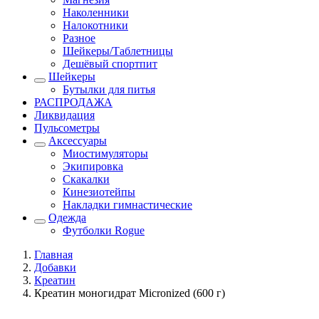
Наколенники
Налокотники
Разное
Шейкеры/Таблетницы
Дешёвый спортпит
Шейкеры
Бутылки для питья
РАСПРОДАЖА
Ликвидация
Пульсометры
Аксессуары
Миостимуляторы
Экипировка
Скакалки
Кинезиотейпы
Накладки гимнастические
Одежда
Футболки Rogue
Главная
Добавки
Креатин
Креатин моногидрат Micronized (600 г)