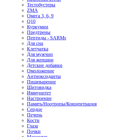
Тестобустеры
ZMA
Омега 3, 6, 9
Q10
Куркумин
Предтрены
Пептиды - SARMs
Для сна
Клетчатка
Для мужчин
Для женщин
Детские добавки
Омоложение
Антиоксиданты
Пищеварение
Щитовидка
Иммунитет
Настроение
Память/Ноотропы/Концентрация
Сердце
Печень
Кости
Глаза
Почки
Магнезия