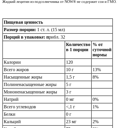
Жидкий лецитин из подсолнечника от NOW® не содержит сои и ГМО.
Пищевая ценность
Размер порции:
1 ст. л. (15 мл)
Порций в упаковке: п
рибл. 32
Количество
% от
в 1 порции
суточной
нормы
Калории
120
Всего жиров
10 г
13%
Насыщенные жиры
1,5 г
8%
Полиненасыщенные жиры
5 г
Мононенасыщенные жиры
3 г
Натрий
0 мг
0%
Всего углеводов
<,1 г
1%
Белки
0 г
Кальций
23 мг
2%