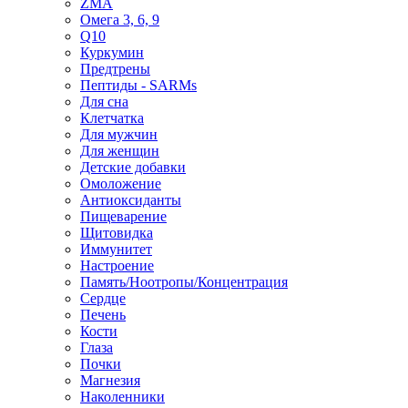
ZMA
Омега 3, 6, 9
Q10
Куркумин
Предтрены
Пептиды - SARMs
Для сна
Клетчатка
Для мужчин
Для женщин
Детские добавки
Омоложение
Антиоксиданты
Пищеварение
Щитовидка
Иммунитет
Настроение
Память/Ноотропы/Концентрация
Сердце
Печень
Кости
Глаза
Почки
Магнезия
Наколенники