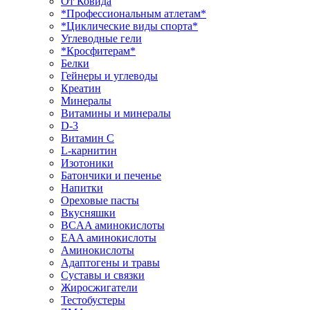
От Ковида
*Профессиональным атлетам*
*Циклические виды спорта*
Углеводные гели
*Кросфитерам*
Белки
Гейнеры и углеводы
Креатин
Минералы
Витамины и минералы
D-3
Витамин С
L-карнитин
Изотоники
Батончики и печенье
Напитки
Ореховые пасты
Вкусняшки
BCAA аминокислоты
EAA аминокислоты
Аминокислоты
Адаптогены и травы
Суставы и связки
Жиросжигатели
Тестобустеры