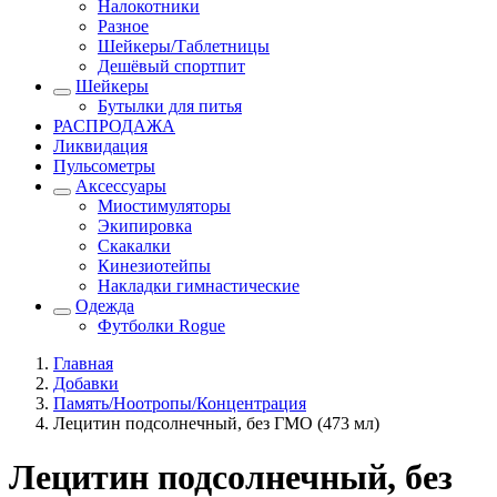
Налокотники
Разное
Шейкеры/Таблетницы
Дешёвый спортпит
Шейкеры
Бутылки для питья
РАСПРОДАЖА
Ликвидация
Пульсометры
Аксессуары
Миостимуляторы
Экипировка
Скакалки
Кинезиотейпы
Накладки гимнастические
Одежда
Футболки Rogue
Главная
Добавки
Память/Ноотропы/Концентрация
Лецитин подсолнечный, без ГМО (473 мл)
Лецитин подсолнечный, без