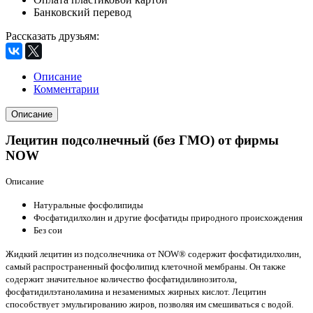
Банковский перевод
Рассказать друзьям
:
Описание
Комментарии
Описание
Лецитин подсолнечный (без ГМО) от фирмы
NOW
Описание
Натуральные фосфолипиды
Фосфатидилхолин и другие фосфатиды природного происхождения
Без сои
Жидкий лецитин из подсолнечника от NOW® содержит фосфатидилхолин,
самый распространенный фосфолипид клеточной мембраны. Он также
содержит значительное количество фосфатидилинозитола,
фосфатидилэтаноламина и незаменимых жирных кислот. Лецитин
способствует эмульгированию жиров, позволяя им смешиваться с водой.