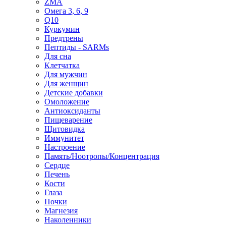
ZMA
Омега 3, 6, 9
Q10
Куркумин
Предтрены
Пептиды - SARMs
Для сна
Клетчатка
Для мужчин
Для женщин
Детские добавки
Омоложение
Антиоксиданты
Пищеварение
Щитовидка
Иммунитет
Настроение
Память/Ноотропы/Концентрация
Сердце
Печень
Кости
Глаза
Почки
Магнезия
Наколенники