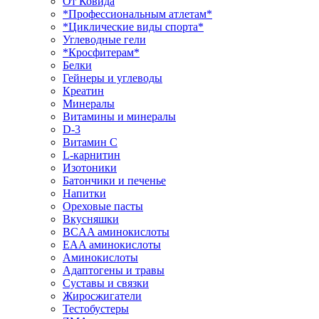
От Ковида
*Профессиональным атлетам*
*Циклические виды спорта*
Углеводные гели
*Кросфитерам*
Белки
Гейнеры и углеводы
Креатин
Минералы
Витамины и минералы
D-3
Витамин С
L-карнитин
Изотоники
Батончики и печенье
Напитки
Ореховые пасты
Вкусняшки
BCAA аминокислоты
EAA аминокислоты
Аминокислоты
Адаптогены и травы
Суставы и связки
Жиросжигатели
Тестобустеры