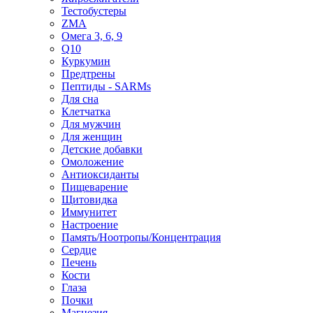
Тестобустеры
ZMA
Омега 3, 6, 9
Q10
Куркумин
Предтрены
Пептиды - SARMs
Для сна
Клетчатка
Для мужчин
Для женщин
Детские добавки
Омоложение
Антиоксиданты
Пищеварение
Щитовидка
Иммунитет
Настроение
Память/Ноотропы/Концентрация
Сердце
Печень
Кости
Глаза
Почки
Магнезия