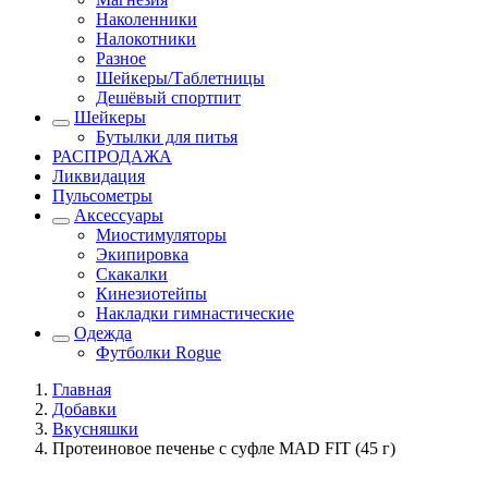
Наколенники
Налокотники
Разное
Шейкеры/Таблетницы
Дешёвый спортпит
Шейкеры
Бутылки для питья
РАСПРОДАЖА
Ликвидация
Пульсометры
Аксессуары
Миостимуляторы
Экипировка
Скакалки
Кинезиотейпы
Накладки гимнастические
Одежда
Футболки Rogue
Главная
Добавки
Вкусняшки
Протеиновое печенье с суфле MAD FIT (45 г)