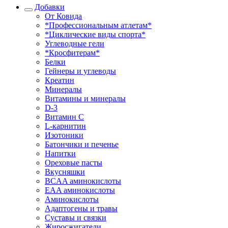
Добавки
От Ковида
*Профессиональным атлетам*
*Циклические виды спорта*
Углеводные гели
*Кросфитерам*
Белки
Гейнеры и углеводы
Креатин
Минералы
Витамины и минералы
D-3
Витамин С
L-карнитин
Изотоники
Батончики и печенье
Напитки
Ореховые пасты
Вкусняшки
BCAA аминокислоты
EAA аминокислоты
Аминокислоты
Адаптогены и травы
Суставы и связки
Жиросжигатели