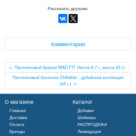
Рассказать друзьям
:
Комментарии
← Протеиновый брауни MAD FIT (белок 6.7 г, масса 45 г)
Протеиновый батончик Chikabar - дубайская коллекция
(45 г,) →
О магазине
Каталог
Главная
Добавки
Доставка
Шейкеры
Оплата
РАСПРОДАЖА
Бренды
Ликвидация