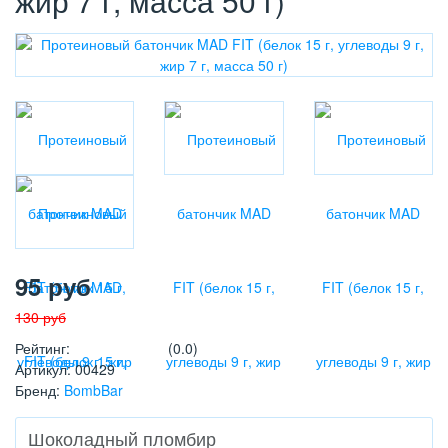
жир 7 г, масса 50 г)
95
руб
130
руб
Рейтинг
:
(0.0)
Артикул
:
00429
Бренд
:
BombBar