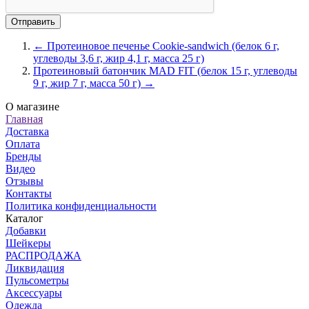
← Протеиновое печенье Cookie-sandwich (белок 6 г,
углеводы 3,6 г, жир 4,1 г, масса 25 г)
Протеиновый батончик MAD FIT (белок 15 г, углеводы
9 г, жир 7 г, масса 50 г) →
О магазине
Главная
Доставка
Оплата
Бренды
Видео
Отзывы
Контакты
Политика конфиденциальности
Каталог
Добавки
Шейкеры
РАСПРОДАЖА
Ликвидация
Пульсометры
Аксессуары
Одежда