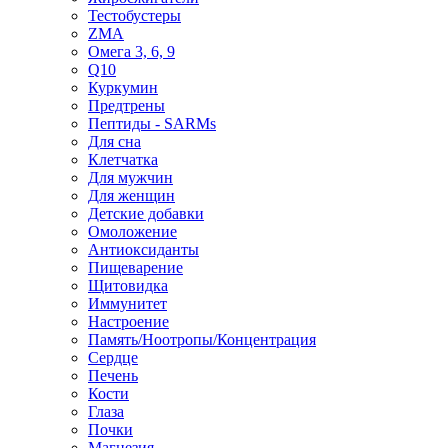
Тестобустеры
ZMA
Омега 3, 6, 9
Q10
Куркумин
Предтрены
Пептиды - SARMs
Для сна
Клетчатка
Для мужчин
Для женщин
Детские добавки
Омоложение
Антиоксиданты
Пищеварение
Щитовидка
Иммунитет
Настроение
Память/Ноотропы/Концентрация
Сердце
Печень
Кости
Глаза
Почки
Магнезия