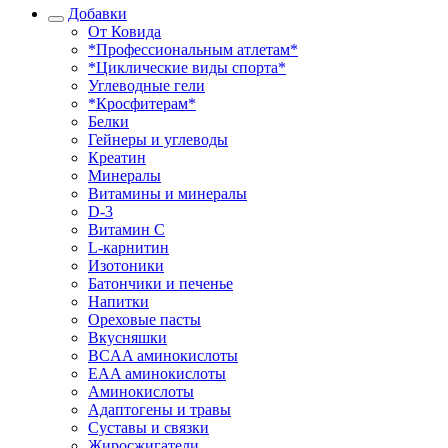
Добавки
От Ковида
*Профессиональным атлетам*
*Циклические виды спорта*
Углеводные гели
*Кросфитерам*
Белки
Гейнеры и углеводы
Креатин
Минералы
Витамины и минералы
D-3
Витамин С
L-карнитин
Изотоники
Батончики и печенье
Напитки
Ореховые пасты
Вкусняшки
BCAA аминокислоты
EAA аминокислоты
Аминокислоты
Адаптогены и травы
Суставы и связки
Жиросжигатели