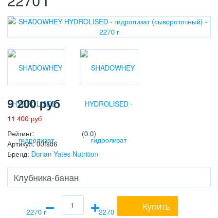
2270 г
9 200
руб
11 400
руб
Рейтинг
:
(0.0)
Артикул
:
00fsd6
Бренд
:
Dorian Yates Nutrition
−
+
Купить