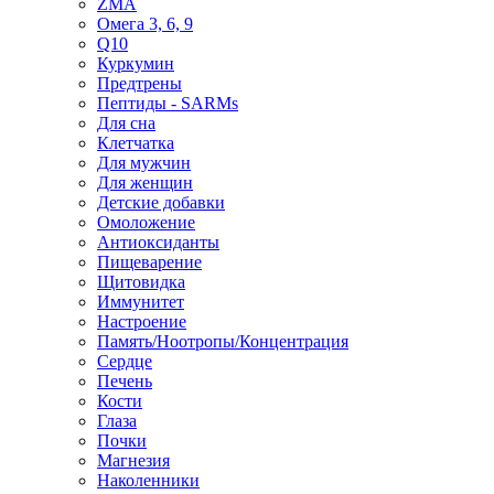
ZMA
Омега 3, 6, 9
Q10
Куркумин
Предтрены
Пептиды - SARMs
Для сна
Клетчатка
Для мужчин
Для женщин
Детские добавки
Омоложение
Антиоксиданты
Пищеварение
Щитовидка
Иммунитет
Настроение
Память/Ноотропы/Концентрация
Сердце
Печень
Кости
Глаза
Почки
Магнезия
Наколенники