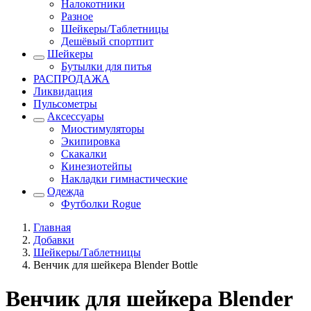
Налокотники
Разное
Шейкеры/Таблетницы
Дешёвый спортпит
Шейкеры
Бутылки для питья
РАСПРОДАЖА
Ликвидация
Пульсометры
Аксессуары
Миостимуляторы
Экипировка
Скакалки
Кинезиотейпы
Накладки гимнастические
Одежда
Футболки Rogue
Главная
Добавки
Шейкеры/Таблетницы
Венчик для шейкера Blender Bottle
Венчик для шейкера Blender