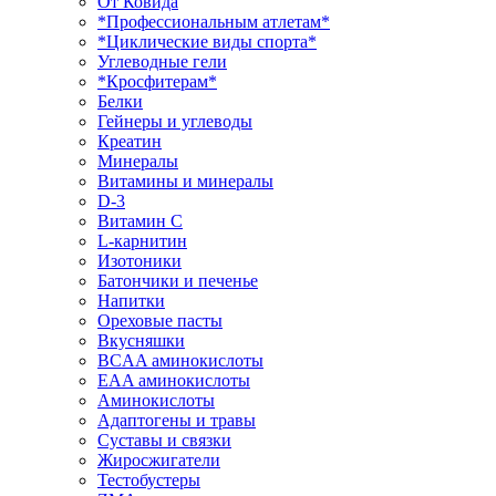
От Ковида
*Профессиональным атлетам*
*Циклические виды спорта*
Углеводные гели
*Кросфитерам*
Белки
Гейнеры и углеводы
Креатин
Минералы
Витамины и минералы
D-3
Витамин С
L-карнитин
Изотоники
Батончики и печенье
Напитки
Ореховые пасты
Вкусняшки
BCAA аминокислоты
EAA аминокислоты
Аминокислоты
Адаптогены и травы
Суставы и связки
Жиросжигатели
Тестобустеры