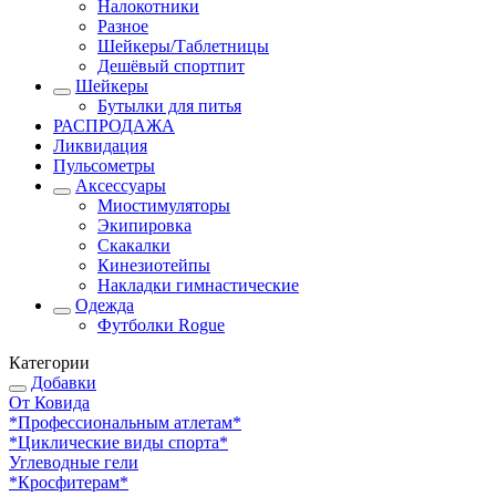
Налокотники
Разное
Шейкеры/Таблетницы
Дешёвый спортпит
Шейкеры
Бутылки для питья
РАСПРОДАЖА
Ликвидация
Пульсометры
Аксессуары
Миостимуляторы
Экипировка
Скакалки
Кинезиотейпы
Накладки гимнастические
Одежда
Футболки Rogue
Категории
Добавки
От Ковида
*Профессиональным атлетам*
*Циклические виды спорта*
Углеводные гели
*Кросфитерам*