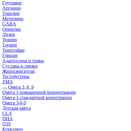
Глутамин
Аргинин
Тирозин
Метионин
GABA
Орнитин
Лизин
Теанин
Таурин
Триптофан
Глицин
Адаптогены и травы
Суставы и связки
Жиросжигатели
Тестобустеры
ZMA
Омега 3, 6, 9
Омега 3 повышенной концентрации
Омега 3 стандартной концетрации
Омега 3-6-9
Детская омега
CLA
DHA
Q10
Куркумин