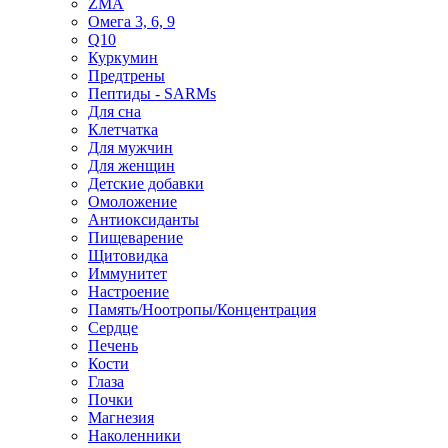
ZMA
Омега 3, 6, 9
Q10
Куркумин
Предтрены
Пептиды - SARMs
Для сна
Клетчатка
Для мужчин
Для женщин
Детские добавки
Омоложение
Антиоксиданты
Пищеварение
Щитовидка
Иммунитет
Настроение
Память/Ноотропы/Концентрация
Сердце
Печень
Кости
Глаза
Почки
Магнезия
Наколенники