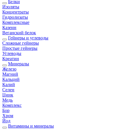
Белки
Изоляты
Концентраты
Гидролизаты
Комплексные
Казеин
Веганский белок
Гейнеры и углеводы
Сложные гейнеры
Простые гейнеры
Углеводы
Креатин
Минералы
Железо
Магний
Кальций
Калий
Селен
Цинк
Медь
Комплекс
Бор
Хром
Йод
Витамины и минералы