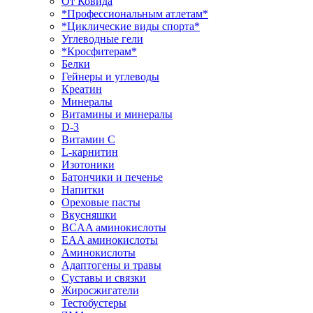
От Ковида
*Профессиональным атлетам*
*Циклические виды спорта*
Углеводные гели
*Кросфитерам*
Белки
Гейнеры и углеводы
Креатин
Минералы
Витамины и минералы
D-3
Витамин С
L-карнитин
Изотоники
Батончики и печенье
Напитки
Ореховые пасты
Вкусняшки
BCAA аминокислоты
EAA аминокислоты
Аминокислоты
Адаптогены и травы
Суставы и связки
Жиросжигатели
Тестобустеры