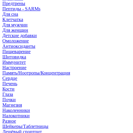
Предтрены
Пептиды - SARMs
Для сна
Клетчатка
Для мужчин
Для женщин
Детские добавки
Омоложение
Антиоксиданты
Пищеварение
Щитовидка
Иммунитет
Настроение
Память/Ноотропы/Концентрация
Сердце
Печень
Кости
Глаза
Почки
Магнезия
Наколенники
Налокотники
Разное
Шейкеры/Таблетницы
Дешёвый спортпит