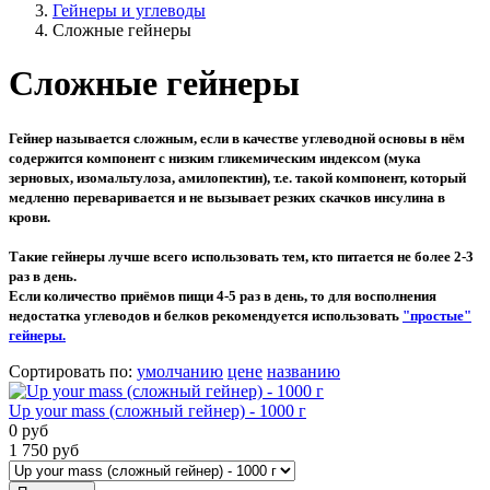
Гейнеры и углеводы
Сложные гейнеры
Сложные гейнеры
Гейнер называется сложным, если в качестве углеводной основы в нём
содержится компонент с низким гликемическим индексом (мука
зерновых, изомальтулоза, амилопектин), т.е. такой компонент, который
медленно переваривается и не вызывает резких скачков инсулина в
крови.
Такие гейнеры лучше всего использовать тем, кто питается не более 2-3
раз в день.
Если количество приёмов пищи 4-5 раз в день, то для восполнения
недостатка углеводов и белков рекомендуется использовать
"простые"
гейнеры.
Сортировать по
:
умолчанию
цене
названию
Up your mass (сложный гейнер) - 1000 г
0
руб
1 750
руб