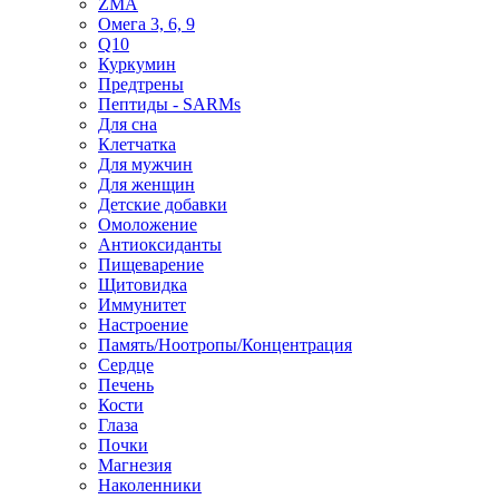
ZMA
Омега 3, 6, 9
Q10
Куркумин
Предтрены
Пептиды - SARMs
Для сна
Клетчатка
Для мужчин
Для женщин
Детские добавки
Омоложение
Антиоксиданты
Пищеварение
Щитовидка
Иммунитет
Настроение
Память/Ноотропы/Концентрация
Сердце
Печень
Кости
Глаза
Почки
Магнезия
Наколенники