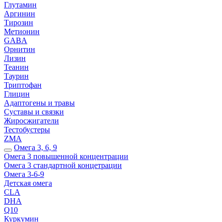
Глутамин
Аргинин
Тирозин
Метионин
GABA
Орнитин
Лизин
Теанин
Таурин
Триптофан
Глицин
Адаптогены и травы
Суставы и связки
Жиросжигатели
Тестобустеры
ZMA
Омега 3, 6, 9
Омега 3 повышенной концентрации
Омега 3 стандартной концетрации
Омега 3-6-9
Детская омега
CLA
DHA
Q10
Куркумин