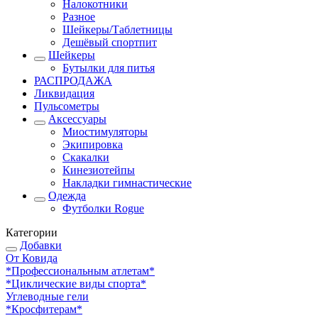
Налокотники
Разное
Шейкеры/Таблетницы
Дешёвый спортпит
Шейкеры
Бутылки для питья
РАСПРОДАЖА
Ликвидация
Пульсометры
Аксессуары
Миостимуляторы
Экипировка
Скакалки
Кинезиотейпы
Накладки гимнастические
Одежда
Футболки Rogue
Категории
Добавки
От Ковида
*Профессиональным атлетам*
*Циклические виды спорта*
Углеводные гели
*Кросфитерам*