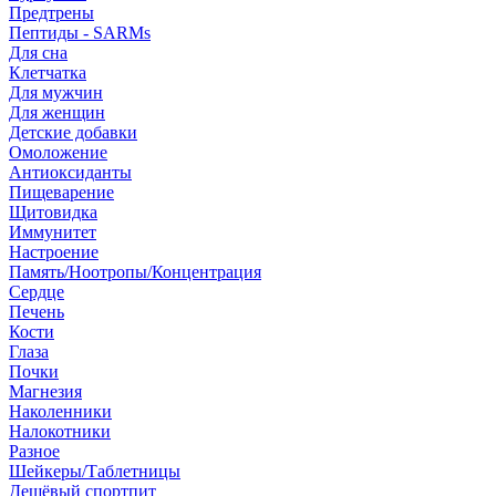
Предтрены
Пептиды - SARMs
Для сна
Клетчатка
Для мужчин
Для женщин
Детские добавки
Омоложение
Антиоксиданты
Пищеварение
Щитовидка
Иммунитет
Настроение
Память/Ноотропы/Концентрация
Сердце
Печень
Кости
Глаза
Почки
Магнезия
Наколенники
Налокотники
Разное
Шейкеры/Таблетницы
Дешёвый спортпит