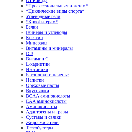
От Ковида
*Профессиональным атлетам*
*Циклические виды спорта*
Углеводные гели
*Кросфитерам*
Белки
Гейнеры и углеводы
Креатин
Минералы
Витамины и минералы
D-3
Витамин С
L-карнитин
Изотоники
Батончики и печенье
Напитки
Ореховые пасты
Вкусняшки
BCAA аминокислоты
EAA аминокислоты
Аминокислоты
Адаптогены и травы
Суставы и связки
Жиросжигатели
Тестобустеры