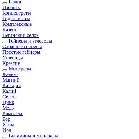
Белки
Изоляты
Концентраты
Гидролизаты
Комплексные
Казеин
Веганский белок
Гейнеры и углеводы
Сложные гейнеры
Простые гейнеры
Углеводы
Креатин
Минералы
Железо
Магний
Кальций
Калий
Селен
Цинк
Медь
Комплекс
Бор
Хром
Йод
Витамины и минералы