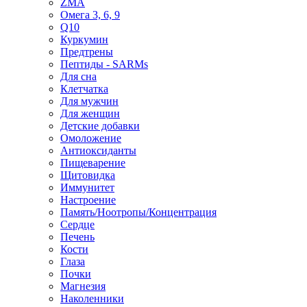
ZMA
Омега 3, 6, 9
Q10
Куркумин
Предтрены
Пептиды - SARMs
Для сна
Клетчатка
Для мужчин
Для женщин
Детские добавки
Омоложение
Антиоксиданты
Пищеварение
Щитовидка
Иммунитет
Настроение
Память/Ноотропы/Концентрация
Сердце
Печень
Кости
Глаза
Почки
Магнезия
Наколенники