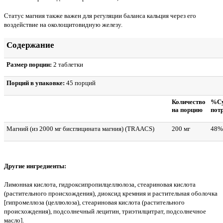
Статус магния также важен для регуляции баланса кальция через его
воздействие на околощитовидную железу.
Содержание
Размер порции:
2 таблетки
Порций в упаковке:
45 порций
Количество
%Су
на порцию
пот
Магний (из 2000 мг бисглицината магния) (TRAACS)
200 мг
48%
Другие ингредиенты:
Лимонная кислота, гидроксипропилцеллюлоза, стеариновая кислота
(растительного происхождения), диоксид кремния и растительная оболочка
[гипромеллоза (целлюлоза), стеариновая кислота (растительного
происхождения), подсолнечный лецитин, триэтилцитрат, подсолнечное
масло].