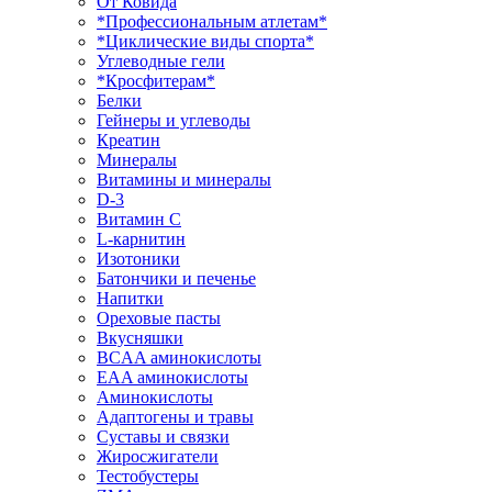
От Ковида
*Профессиональным атлетам*
*Циклические виды спорта*
Углеводные гели
*Кросфитерам*
Белки
Гейнеры и углеводы
Креатин
Минералы
Витамины и минералы
D-3
Витамин С
L-карнитин
Изотоники
Батончики и печенье
Напитки
Ореховые пасты
Вкусняшки
BCAA аминокислоты
EAA аминокислоты
Аминокислоты
Адаптогены и травы
Суставы и связки
Жиросжигатели
Тестобустеры