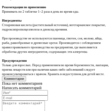
Рекомендации по применению
Принимать по 2 таблетке 1–2 раза в день во время еды.
Ингредиенты
Стеариновая кислота (растительный источник), вегетарианское покрытие,
гидроксипропилцеллюлоза и диоксид кремния.
При производстве не используются пшеница, глютен, соя, молоко, яйца,
рыба, ракообразные и древесные орехи. Производится с соблюдением
правил правильного производства на предприятии, где выполняется
обработка других ингредиентов, содержащих эти аллергены.
Предупреждения
Только для взрослых. Перед применением во время беременности, лактации,
приема лекарств или при наличии каких-либо заболеваний следует
проконсультироваться с врачом. Хранить в недоступном для детей месте.
Комментарии
Пока нет комментариев
Написать комментарий