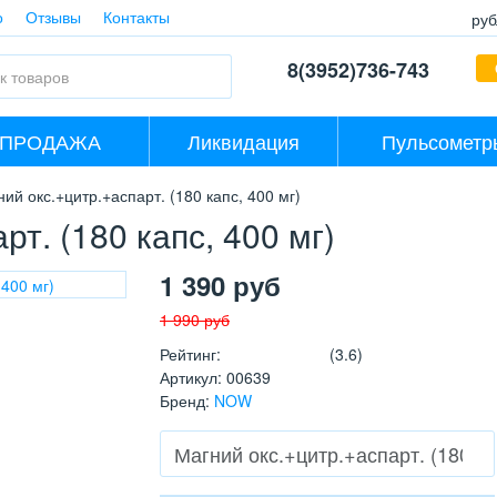
о
Отзывы
Контакты
руб
8(3952)736-743
СПРОДАЖА
Ликвидация
Пульсометр
ий окс.+цитр.+аспарт. (180 капс, 400 мг)
т. (180 капс, 400 мг)
1 390
руб
1 990
руб
Рейтинг
:
(3.6)
Артикул
:
00639
Бренд
:
NOW