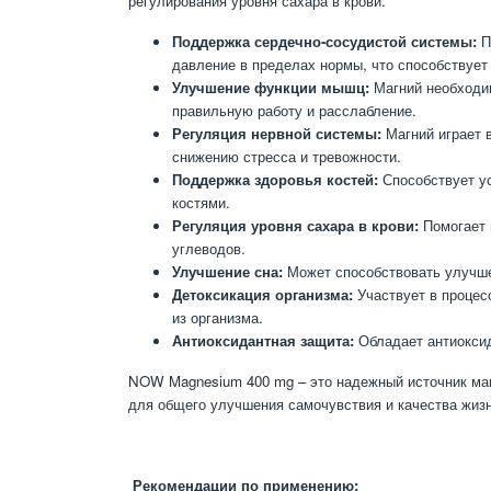
регулирования уровня сахара в крови.
Поддержка сердечно-сосудистой системы:
П
давление в пределах нормы, что способствуе
Улучшение функции мышц:
Магний необходим
правильную работу и расслабление.
Регуляция нервной системы:
Магний играет 
снижению стресса и тревожности.
Поддержка здоровья костей:
Способствует ус
костями.
Регуляция уровня сахара в крови:
Помогает 
углеводов.
Улучшение сна:
Может способствовать улучше
Детоксикация организма:
Участвует в процес
из организма.
Антиоксидантная защита:
Обладает антиоксид
NOW Magnesium 400 mg – это надежный источник маг
для общего улучшения самочувствия и качества жизн
Рекомендации по применению: