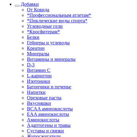
Добавки
От Ковида
*Профессиональным атлетам*
*Циклические виды спорта*
Углеводные гели
*Кросфитерам*
Белки
Гейнеры и углеводы
Креатин
Минералы
Витамины и минералы
D-3
Витамин С
L-карнитин
Изотоники
Батончики и печенье
Напитки
Ореховые пасты
Вкусняшки
BCAA аминокислоты
EAA аминокислоты
Аминокислоты
Адаптогены и травы
Суставы и связки
Жиросжигатели