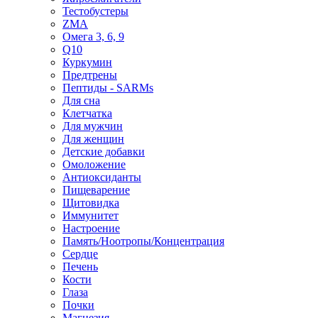
Тестобустеры
ZMA
Омега 3, 6, 9
Q10
Куркумин
Предтрены
Пептиды - SARMs
Для сна
Клетчатка
Для мужчин
Для женщин
Детские добавки
Омоложение
Антиоксиданты
Пищеварение
Щитовидка
Иммунитет
Настроение
Память/Ноотропы/Концентрация
Сердце
Печень
Кости
Глаза
Почки
Магнезия