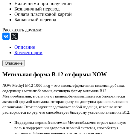
Наличными при получении
Безналичный перевод
Оплата пластиковой картой
Банковский перевод
Рассказать друзьям
:
Описание
Комментарии
Описание
Метильная форма B-12 от фирмы NOW
NOW Methyl B-12 1000 mcg – это высокоэффективная пищевая добавка,
содержащая метилкобаламин, активную форму витамина B12.
Метилкобаламин, в отличие от цианокобаламина, является биологически
активной формой витамина, которая сразу же доступна для использования
организмом. Этот продукт представляет собой леденцы, которые легко
растворяются во рту, что способствует быстрому усвоению витамина B12.
Поддержка нервной системы:
Метилкобаламин играет ключевую
роль в поддержании здоровья нервной системы, способствуя
нормальной функции нервных клеток и снижая риск