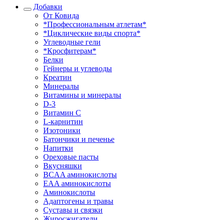
Добавки
От Ковида
*Профессиональным атлетам*
*Циклические виды спорта*
Углеводные гели
*Кросфитерам*
Белки
Гейнеры и углеводы
Креатин
Минералы
Витамины и минералы
D-3
Витамин С
L-карнитин
Изотоники
Батончики и печенье
Напитки
Ореховые пасты
Вкусняшки
BCAA аминокислоты
EAA аминокислоты
Аминокислоты
Адаптогены и травы
Суставы и связки
Жиросжигатели