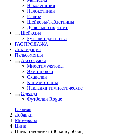
Наколенники
Налокотники
Разное
Шейкеры/Таблетницы
Дешёвый спортпит
Шейкеры
Бутылки для питья
РАСПРОДАЖА
Ликвидация
Пульсометры
Аксессуары
Миостимуляторы
Экипировка
Скакалки
Кинезиотейпы
Накладки гимнастические
Одежда
Футболки Rogue
Главная
Добавки
Минералы
Цинк
Цинк пиколинат (30 капс, 50 мг)