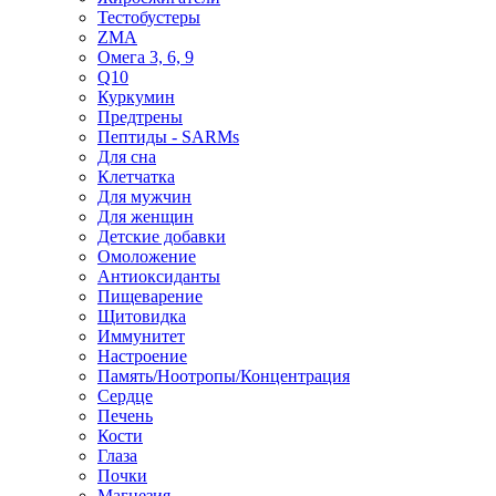
Тестобустеры
ZMA
Омега 3, 6, 9
Q10
Куркумин
Предтрены
Пептиды - SARMs
Для сна
Клетчатка
Для мужчин
Для женщин
Детские добавки
Омоложение
Антиоксиданты
Пищеварение
Щитовидка
Иммунитет
Настроение
Память/Ноотропы/Концентрация
Сердце
Печень
Кости
Глаза
Почки
Магнезия