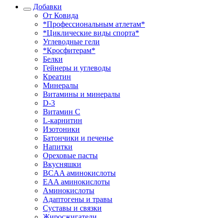
Добавки
От Ковида
*Профессиональным атлетам*
*Циклические виды спорта*
Углеводные гели
*Кросфитерам*
Белки
Гейнеры и углеводы
Креатин
Минералы
Витамины и минералы
D-3
Витамин С
L-карнитин
Изотоники
Батончики и печенье
Напитки
Ореховые пасты
Вкусняшки
BCAA аминокислоты
EAA аминокислоты
Аминокислоты
Адаптогены и травы
Суставы и связки
Жиросжигатели