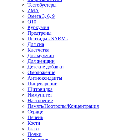
Тестобустеры
ZMA
Омега 3, 6, 9
Q10
Куркумин
Предтрены
Пептиды - SARMs
Для сна
Клетчатка
Для мужчин
Для женщин
Детские добавки
Омоложение
Антиоксиданты
Пищеварение
Щитовидка
Иммунитет
Настроение
Память/Ноотропы/Концентрация
Сердце
Печень
Кости
Глаза
Почки
Магнезия