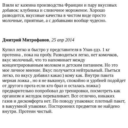
Взяли кг казеина производства Франции и пару вкусовых
добавок: клубника и сливочное мороженое. Хорошо
разводится, вкусовые качества в чистом виде просто
молочные, приятные, а с добавками вообще чудесно.
Дмитрий Митрофанов
,
25 апр 2014
Купил легко и быстро у представителя в Улан-удэ. 1 кг
протеина , пока на пробу. Разводиться легко, нет комочков,
вкус молочный, что то напоминает между
концентрированным молоком и детским питанием. Но это
мое личное мнение. Вкус получается нейтральный. Пьеться
легко, по вкусу добавил какао:) кому как. Внутри пакета
мерная ложка , но я не выкинул, спокойно и удобней подойдет
от другого прота если кто брал и осталась ложка:)
предварительно попробовал до тренировки, посмотреть как
организм и желудок переваливает. Все отлично, никаких
газов и дискомфорта нет. По поводу упаковки: плотный пакет,
в вакуумной упаковке. Посторонних предметов не найдено
внутри. Протеин чистый.